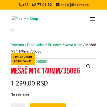
+381 62 77 01 82
shop@flexima.rs
Početna
/
Prodavnica
/
Brendovi
/
Kosa trade
/ Mešač
M14 140mm/35086
CENA ZA ONLINE
PORUČIVANJE
Mešač M14 140mm/35086
1.299,00
RSD
Na zalihama
Mešač