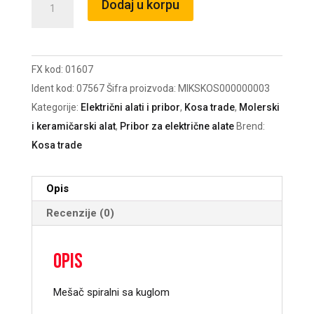
Dodaj u korpu
M14
140mm/35086
količina
FX kod:
01607
Ident kod:
07567
Šifra proizvoda:
MIKSKOS000000003
Kategorije:
Električni alati i pribor
,
Kosa trade
,
Molerski
i keramičarski alat
,
Pribor za električne alate
Brend:
Kosa trade
Opis
Recenzije (0)
Opis
Mešač spiralni sa kuglom