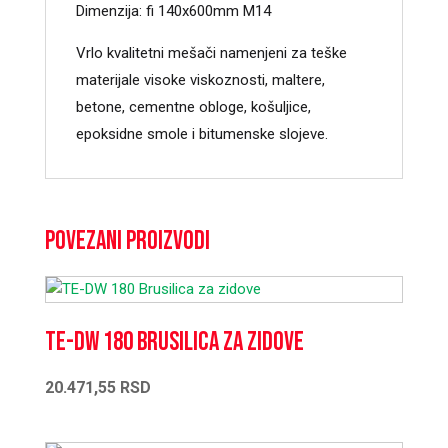
Dimenzija: fi 140x600mm M14
Vrlo kvalitetni mešači namenjeni za teške
materijale visoke viskoznosti, maltere,
betone, cementne obloge, košuljice,
epoksidne smole i bitumenske slojeve.
Povezani proizvodi
TE-DW 180 Brusilica za zidove
20.471,55
RSD