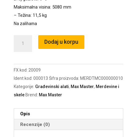
Maksimalna visina: 5080 mm
– Težina: 11,5 kg
Na zalihama
Merdevine
Dodaj u korpu
alu.
3x8
DLE308/
FX kod:
20009
max
Ident kod:
000013
Šifra proizvoda:
MERDTMC000000010
5,08m
Kategorije:
Građevinski alati
,
Max Master
,
Merdevine i
količina
skele
Brend:
Max Master
Opis
Recenzije (0)