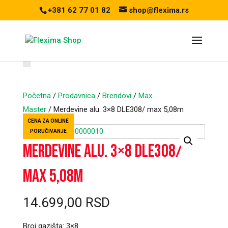
+381 62 77 01 82
shop@flexima.rs
Početna
/
Prodavnica
/
Brendovi
/
Max
Master
/ Merdevine alu. 3×8 DLE308/ max 5,08m
CENA ZA ONLINE
PORUČIVANJE
Merdevine alu. 3×8 DLE308/
max 5,08m
14.699,00
RSD
Broj gazišta: 3×8