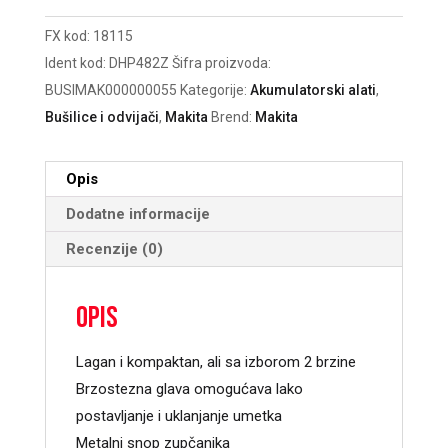
Aku
FX kod:
18115
bušilica
Ident kod:
DHP482Z
Šifra proizvoda:
količina
BUSIMAK000000055
Kategorije:
Akumulatorski alati
,
Bušilice i odvijači
,
Makita
Brend:
Makita
Opis
Dodatne informacije
Recenzije (0)
Opis
Lagan i kompaktan, ali sa izborom 2 brzine
Brzostezna glava omogućava lako
postavljanje i uklanjanje umetka
Metalni snop zupčanika