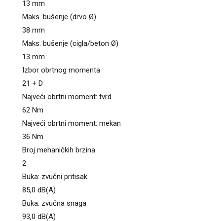
13 mm
Maks. bušenje (drvo Ø)
38 mm
Maks. bušenje (cigla/beton Ø)
13 mm
Izbor obrtnog momenta
21 + D
Najveći obrtni moment: tvrd
62 Nm
Najveći obrtni moment: mekan
36 Nm
Broj mehaničkih brzina
2
Buka: zvučni pritisak
85,0 dB(A)
Buka: zvučna snaga
93,0 dB(A)