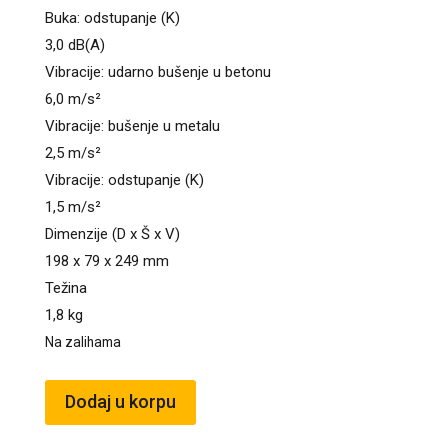
Buka: odstupanje (K)
3,0 dB(A)
Vibracije: udarno bušenje u betonu
6,0 m/s²
Vibracije: bušenje u metalu
2,5 m/s²
Vibracije: odstupanje (K)
1,5 m/s²
Dimenzije (D x Š x V)
198 x 79 x 249 mm
Težina
1,8 kg
Na zalihama
MAKITA
Dodaj u korpu
DHP482Z
BL