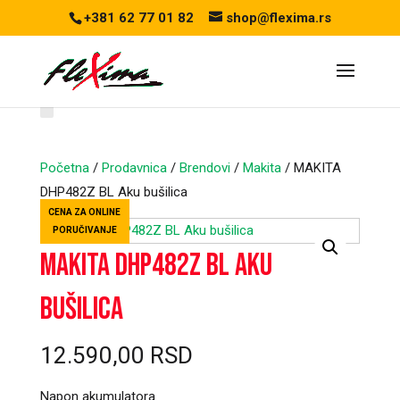
+381 62 77 01 82
shop@flexima.rs
Početna
/
Prodavnica
/
Brendovi
/
Makita
/ MAKITA
DHP482Z BL Aku bušilica
CENA ZA ONLINE
PORUČIVANJE
MAKITA DHP482Z BL Aku
bušilica
12.590,00
RSD
Napon akumulatora