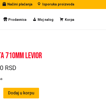
Načini plaćanja
Isporuka proizvoda
Prodavnica
Moj nalog
Korpa
a 710mm LEVIOR
00
RSD
ma
Dodaj u korpu