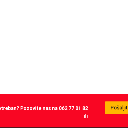
Pošalji
potreban? Pozovite nas na 062 77 01 82
ili