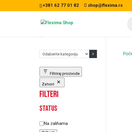
+381 62 77 01 82
shop@flexima.rs
Pr
se
Odaberite
Poč
kategoriju
CEN
PO
Filtriraj proizvode
Zatvori
Filteri
Status
Status
Na zalihama