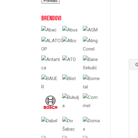
Prihvati
Brendovi
O