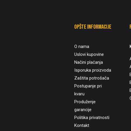
Opšte informacije
O nama
Uslovi kupovine
Načini plaćanja
Isporuka proizvoda
Zaštita potrošača
B
Postupanje pri
kvaru
Produženje
garancije
Politika privatnosti
Kontakt