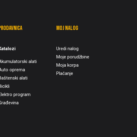
Prodavnica
Moj nalog
Katalozi
Uredi nalog
Moje porudžbine
Akumulatorski alati
Moja korpa
Auto oprema
Plaćanje
Baštenski alati
icikli
Elektro program
Građevina