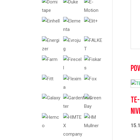
Pov
TE-
niv
15.