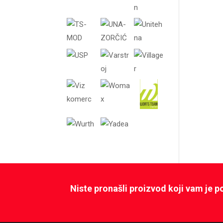
Niste pronašli proizvod koji vam je 