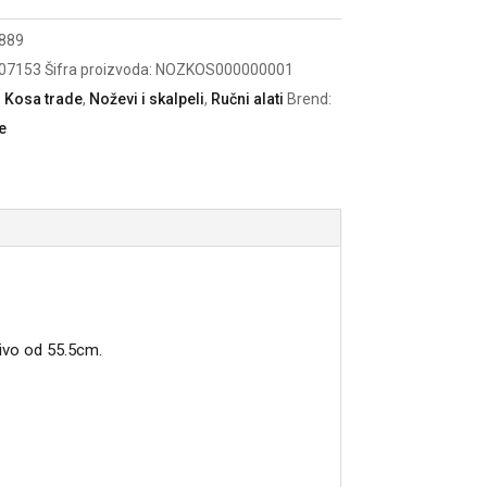
889
07153
Šifra proizvoda:
NOZKOS000000001
:
Kosa trade
,
Noževi i skalpeli
,
Ručni alati
Brend:
e
ivo od 55.5cm.