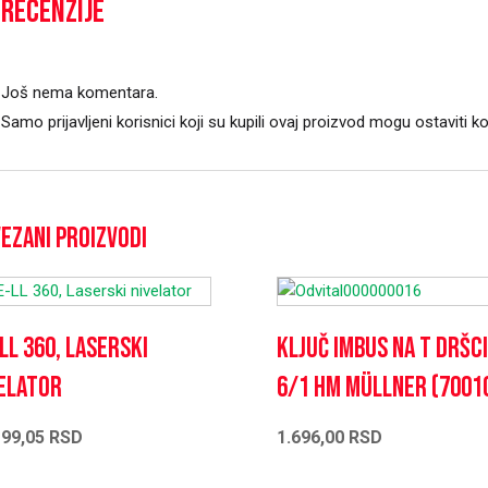
Recenzije
Još nema komentara.
Samo prijavljeni korisnici koji su kupili ovaj proizvod mogu ostaviti k
ezani proizvodi
LL 360, Laserski
Ključ imbus na T dršci
elator
6/1 HM Müllner (7001
199,05
RSD
1.696,00
RSD