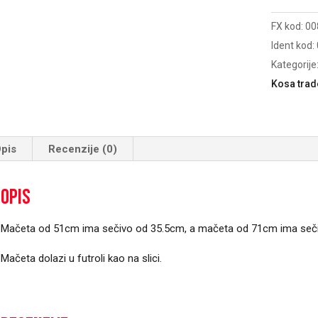
količina
FX kod:
00
Ident kod:
Kategorije
Kosa trad
pis
Recenzije (0)
Opis
Mačeta od 51cm ima sečivo od 35.5cm, a mačeta od 71cm ima seč
Mačeta dolazi u futroli kao na slici.