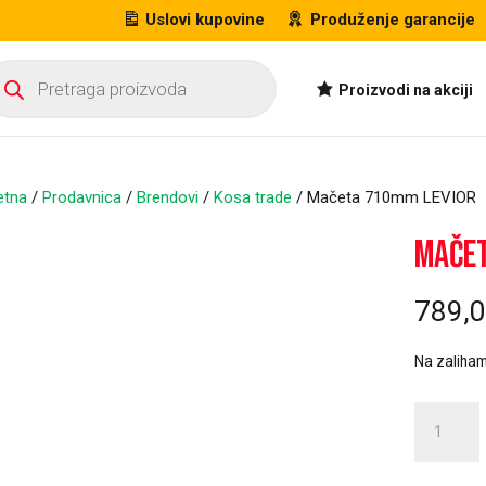
Uslovi kupovine
Produženje garancije
oducts
arch
Proizvodi na akciji
etna
/
Prodavnica
/
Brendovi
/
Kosa trade
/ Mačeta 710mm LEVIOR
A ZA ONLINE
Mačet
RUČIVANJE
789,
Na zaliha
Mačeta
710mm
LEVIOR