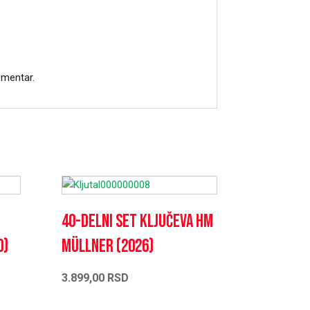
omentar.
40-delni set ključeva HM
0)
Müllner (2026)
3.899,00
RSD