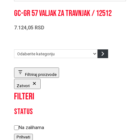
GC-GR 57 Valjak za travnjak / 12512
7.124,05
RSD
Odaberite
kategoriju
Filtriraj proizvode
Zatvori
Filteri
Status
Status
Na zalihama
Prihvati