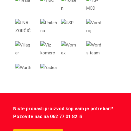
Niste pronašli proizvod koji vam je potreban?
Pozovite nas na 062 77 01 82 ili