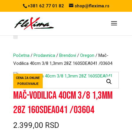
+381 62 77 01 82
shop@flexima.rs
Početna
/
Prodavnica
/
Brendovi
/
Oregon
/ Mač-
Vodilica 40cm 3/8 1,3mm 28Z 160SDEA041 /03604
CENA ZA ONLINE
PORUČIVANJE
Mač-Vodilica 40cm 3/8 1,3mm
28Z 160SDEA041 /03604
2.399,00
RSD