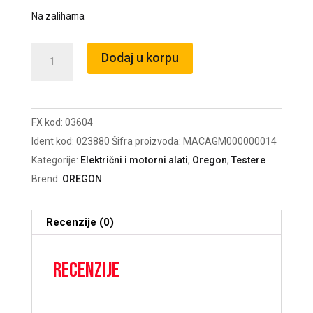
Na zalihama
Mač-
Dodaj u korpu
Vodilica
40cm
3/8
FX kod:
03604
1,3mm
Ident kod:
023880
Šifra proizvoda:
MACAGM000000014
28Z
Kategorije:
Električni i motorni alati
,
Oregon
,
Testere
160SDEA041
Brend:
OREGON
/03604
količina
Recenzije (0)
Recenzije