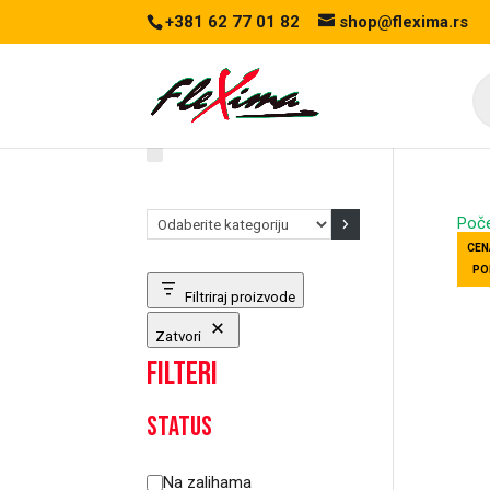
+381 62 77 01 82
shop@flexima.rs
Pr
se
Odaberite
Poč
kategoriju
CEN
PO
Filtriraj proizvode
Zatvori
Filteri
Status
Status
Na zalihama