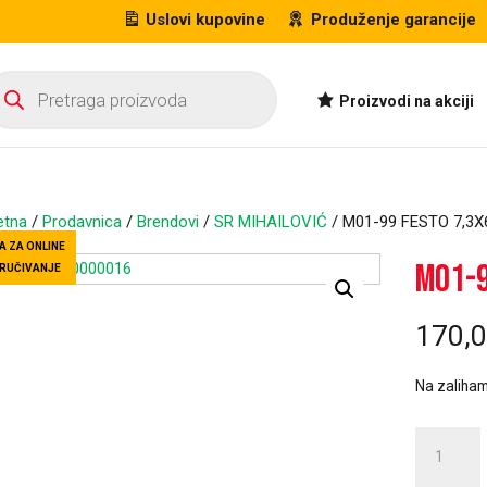
Uslovi kupovine
Produženje garancije
oducts
arch
Proizvodi na akciji
etna
/
Prodavnica
/
Brendovi
/
SR MIHAILOVIĆ
/ M01-99 FESTO 7,3X
A ZA ONLINE
M01-9
RUČIVANJE
170,
Na zaliha
M01-
99