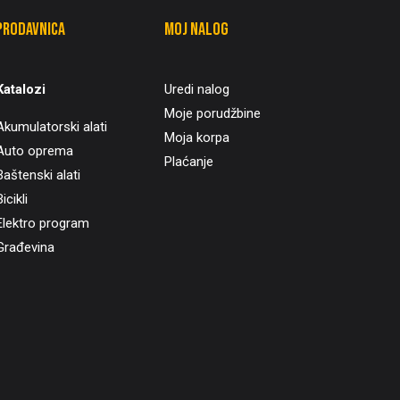
Prodavnica
Moj nalog
Katalozi
Uredi nalog
Moje porudžbine
Akumulatorski alati
Moja korpa
Auto oprema
Plaćanje
Baštenski alati
icikli
Elektro program
Građevina