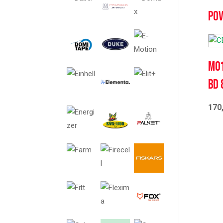
Pov
M01
BD 
170