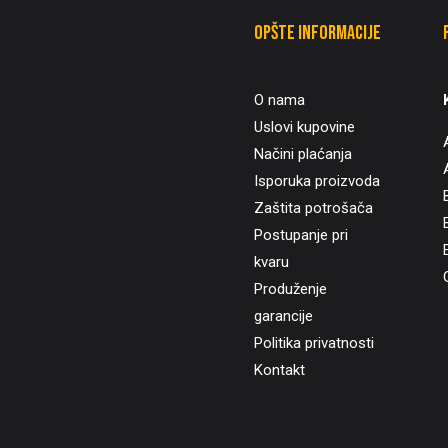
Opšte informacije
O nama
Uslovi kupovine
Načini plaćanja
Isporuka proizvoda
Zaštita potrošača
B
Postupanje pri
kvaru
Produženje
garancije
Politika privatnosti
Kontakt