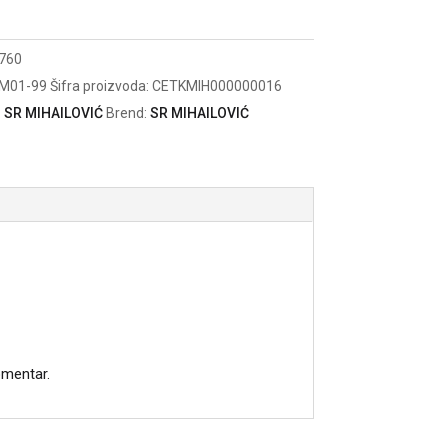
5
760
M01-99
Šifra proizvoda:
CETKMIH000000016
:
SR MIHAILOVIĆ
Brend:
SR MIHAILOVIĆ
omentar.