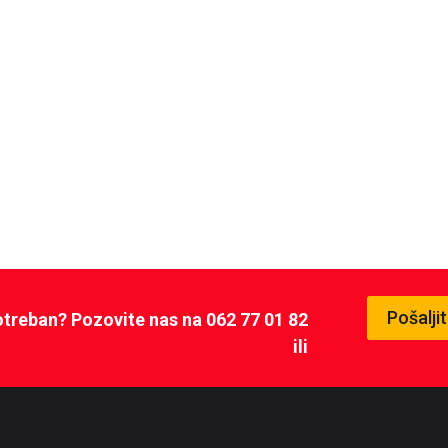
Pošalji
potreban? Pozovite nas na 062 77 01 82
ili