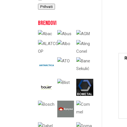
Prihvati
Brendovi
R