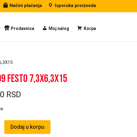
Načini plaćanja
Isporuka proizvoda
Prodavnica
Moj nalog
Korpa
6,3X15
9 FESTO 7,3X6,3X15
00
RSD
ma
Dodaj u korpu