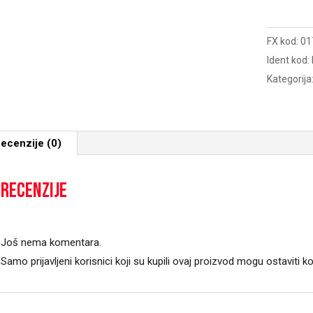
FESTO
7,3X6,3X1
FX kod:
01
količina
Ident kod:
Kategorija
ecenzije (0)
Recenzije
Još nema komentara.
Samo prijavljeni korisnici koji su kupili ovaj proizvod mogu ostaviti k