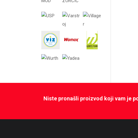
Niste pronašli proizvod koji vam je 