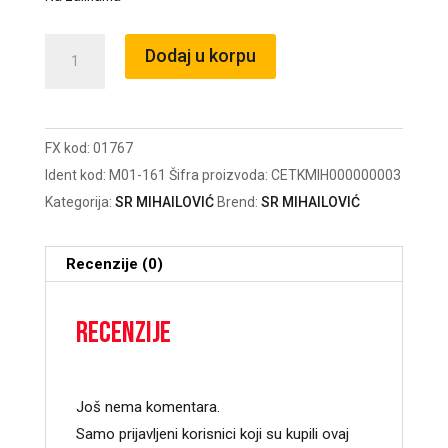
M01-
Dodaj u korpu
161
BOSCH
GWS
FX kod:
01767
7/115E
Ident kod:
M01-161
Šifra proizvoda:
CETKMIH000000003
8X6,3X13
Kategorija:
SR MIHAILOVIĆ
Brend:
SR MIHAILOVIĆ
količina
Recenzije (0)
Recenzije
Još nema komentara.
Samo prijavljeni korisnici koji su kupili ovaj