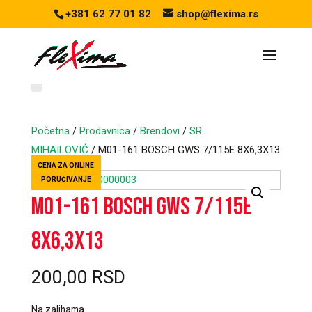
+381 62 77 01 82
shop@flexima.rs
Početna
/
Prodavnica
/
Brendovi
/
SR
MIHAILOVIĆ
/ M01-161 BOSCH GWS 7/115E 8X6,3X13
CENA ZA ONLINE
PORUČIVANJE
M01-161 BOSCH GWS 7/115E
8X6,3X13
200,00
RSD
Na zalihama