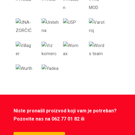
Niste pronašli proizvod koji vam je potreban?
Pozovite nas na 062 77 01 82 ili