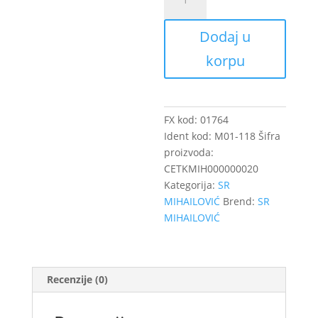
118
MAKITA
Dodaj u
CB
308
korpu
11X5X16
količina
FX kod:
01764
Ident kod:
M01-118
Šifra
proizvoda:
CETKMIH000000020
Kategorija:
SR
MIHAILOVIĆ
Brend:
SR
MIHAILOVIĆ
Recenzije (0)