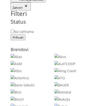
Zatvori
Filteri
Status
Status
Na zalihama
Prihvati
Brendovi