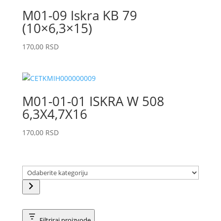
M01-09 Iskra KB 79
(10×6,3×15)
170,00
RSD
M01-01-01 ISKRA W 508
6,3X4,7X16
170,00
RSD
Odaberite
kategoriju
Filtriraj proizvode