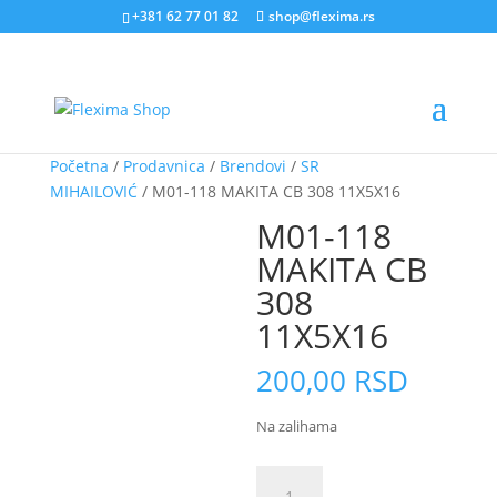
+381 62 77 01 82
shop@flexima.rs
Početna
/
Prodavnica
/
Brendovi
/
SR
MIHAILOVIĆ
/ M01-118 MAKITA CB 308 11X5X16
CENA ZA ONLINE
M01-118
PORUČIVANJE
MAKITA CB
308
11X5X16
200,00
RSD
Na zalihama
M01-