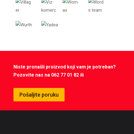
Niste pronašli proizvod koji vam je potreban?
Pozovite nas na 062 77 01 82 ili
Pošaljite poruku