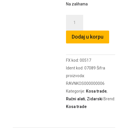
Na zalihama
Letva
zidarska
180
Dodaj u korpu
trapez
15818
količina
FX kod:
00517
Ident kod:
07089
Šifra
proizvoda:
RAVNKOS000000006
Kategorije:
Kosa trade
,
Ručni alati
,
Zidarski
Brend:
Kosa trade