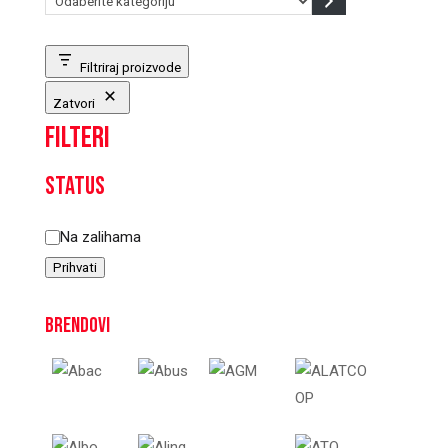
kategoriju
Filtriraj proizvode
Zatvori
Filteri
Status
Status
Na zalihama
Prihvati
Brendovi