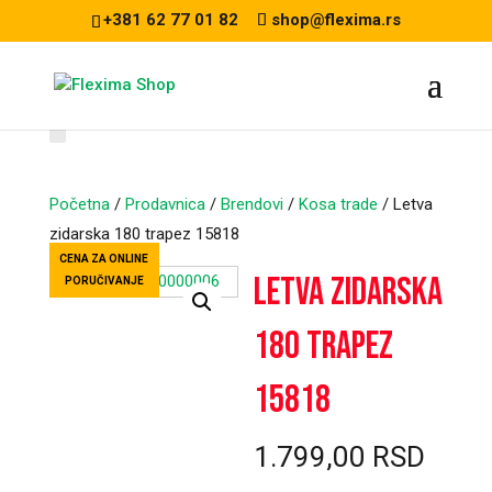
+381 62 77 01 82
shop@flexima.rs
Početna
/
Prodavnica
/
Brendovi
/
Kosa trade
/ Letva
zidarska 180 trapez 15818
CENA ZA ONLINE
Letva zidarska
PORUČIVANJE
180 trapez
15818
1.799,00
RSD