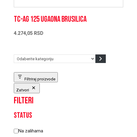
TC-AG 125 Ugaona brusilica
4.274,05
RSD
Odaberite
kategoriju
Filtriraj proizvode
Zatvori
Filteri
Status
Status
Na zalihama