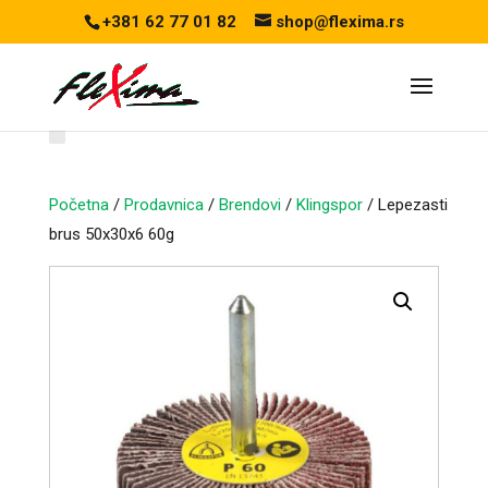
+381 62 77 01 82
shop@flexima.rs
Početna
/
Prodavnica
/
Brendovi
/
Klingspor
/ Lepezasti
brus 50x30x6 60g