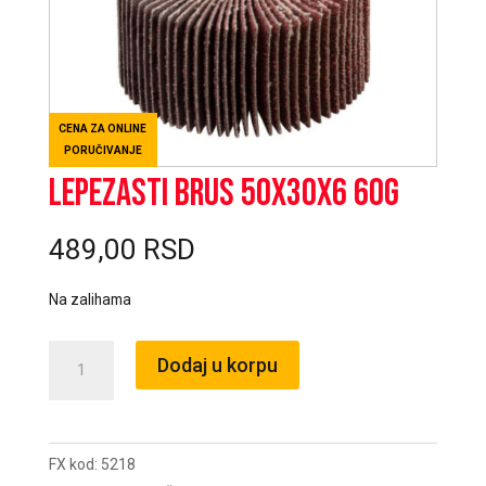
CENA ZA ONLINE
PORUČIVANJE
Lepezasti brus 50x30x6 60g
489,00
RSD
Na zalihama
Lepezasti
Dodaj u korpu
brus
50x30x6
60g
FX kod:
5218
količina