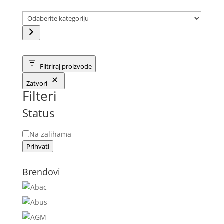
Filtriraj proizvode
Zatvori
Filteri
Status
Status
Na zalihama
Prihvati
Brendovi