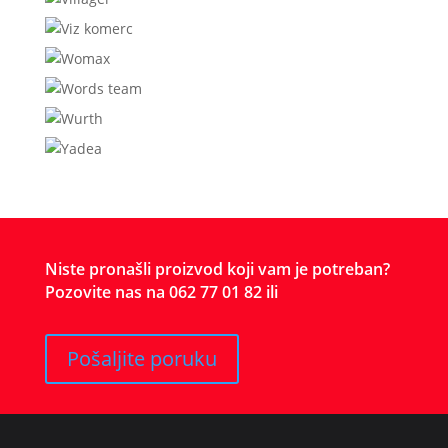
CENA ZA ONLINE
PORUČIVANJE
Niste pronašli proizvod koji vam je potreban?
Pozovite nas na 062 77 01 82 ili
Pošaljite poruku