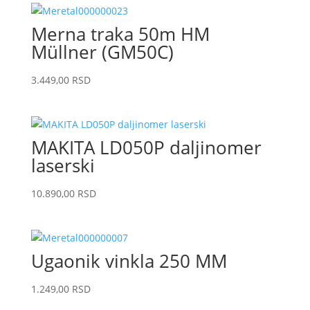
Odaberite
kategoriju
Merna traka 50m HM
Müllner (GM50C)
3.449,00
RSD
MAKITA LD050P daljinomer
laserski
10.890,00
RSD
Ugaonik vinkla 250 MM
1.249,00
RSD