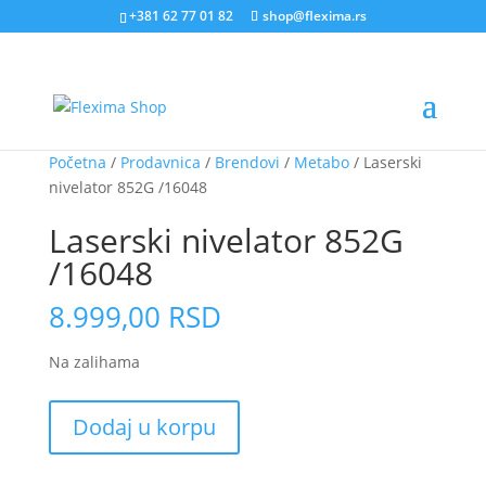
+381 62 77 01 82
shop@flexima.rs
Početna
/
Prodavnica
/
Brendovi
/
Metabo
/ Laserski
nivelator 852G /16048
Laserski nivelator 852G
/16048
8.999,00
RSD
Na zalihama
Laserski
Dodaj u korpu
nivelator
852G