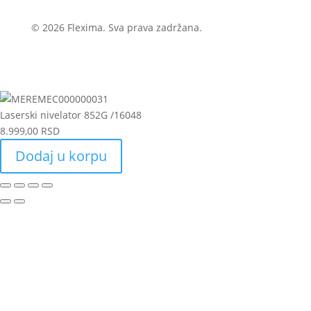
© 2026 Flexima. Sva prava zadržana.
Laserski nivelator 852G /16048
8.999,00
RSD
Laserski
Dodaj u korpu
nivelator
852G
/16048
količina