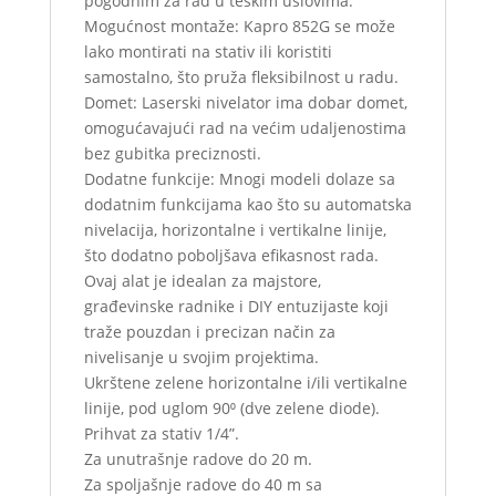
pogodnim za rad u teškim uslovima.
Mogućnost montaže: Kapro 852G se može
lako montirati na stativ ili koristiti
samostalno, što pruža fleksibilnost u radu.
Domet: Laserski nivelator ima dobar domet,
omogućavajući rad na većim udaljenostima
bez gubitka preciznosti.
Dodatne funkcije: Mnogi modeli dolaze sa
dodatnim funkcijama kao što su automatska
nivelacija, horizontalne i vertikalne linije,
što dodatno poboljšava efikasnost rada.
Ovaj alat je idealan za majstore,
građevinske radnike i DIY entuzijaste koji
traže pouzdan i precizan način za
nivelisanje u svojim projektima.
Ukrštene zelene horizontalne i/ili vertikalne
linije, pod uglom 90⁰ (dve zelene diode).
Prihvat za stativ 1/4”.
Za unutrašnje radove do 20 m.
Za spoljašnje radove do 40 m sa