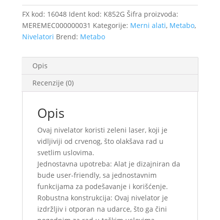
/16048
količina
FX kod:
16048
Ident kod:
K852G
Šifra proizvoda:
MEREMEC000000031
Kategorije:
Merni alati
,
Metabo
,
Nivelatori
Brend:
Metabo
Opis
Recenzije (0)
Opis
Ovaj nivelator koristi zeleni laser, koji je
vidljiviji od crvenog, što olakšava rad u
svetlim uslovima.
Jednostavna upotreba: Alat je dizajniran da
bude user-friendly, sa jednostavnim
funkcijama za podešavanje i korišćenje.
Robustna konstrukcija: Ovaj nivelator je
izdržljiv i otporan na udarce, što ga čini