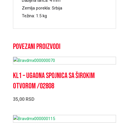
Dabljina lanca: 4 mm
Zemlja porekla: Srbija
Težina: 1.5 kg
Povezani proizvodi
KL1 – Ugaona spojnica sa širokim
otvorom /02808
35,00
RSD