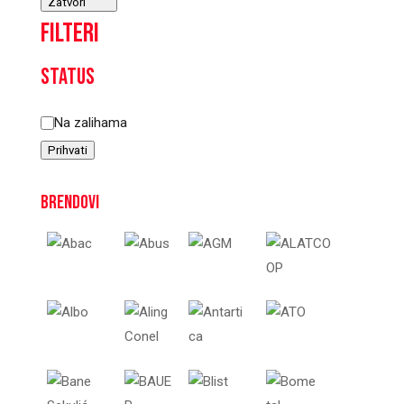
Zatvori
Filteri
Status
Status
Na zalihama
Prihvati
Brendovi