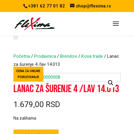
+381 62 77 01 82
shop@flexima.rs
Početna
/
Prodavnica
/
Brendovi
/
Kosa trade
/ Lanac
za šurenje 4 /lav 14.013
CENA ZA ONLINE
PORUČIVANJE
Lanac za šurenje 4 /lav 14.013
1.679,00
RSD
Na zalihama
Lanac