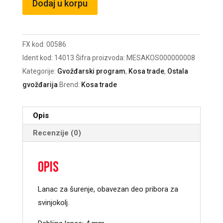
Dodaj u korpu
za
šurenje
4
FX kod:
00586
/lav
Ident kod:
14013
Šifra proizvoda:
MESAKOS000000008
14.013
Kategorije:
Gvožđarski program
,
Kosa trade
,
Ostala
količina
gvožđarija
Brend:
Kosa trade
Opis
Recenzije (0)
Opis
Lanac za šurenje, obavezan deo pribora za
svinjokolj.