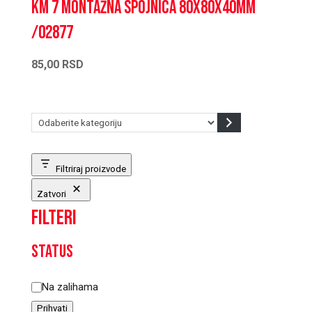
KM 7 Montažna spojnica 80x80x40mm
/02877
85,00
RSD
Odaberite
kategoriju
Filtriraj proizvode
Zatvori
Filteri
Status
Status
Na zalihama
Prihvati