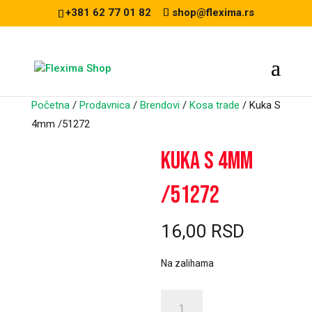
+381 62 77 01 82
shop@flexima.rs
Početna
/
Prodavnica
/
Brendovi
/
Kosa trade
/ Kuka S
4mm /51272
CENA ZA ONLINE
Kuka S 4mm
PORUČIVANJE
/51272
16,00
RSD
Na zalihama
Kuka