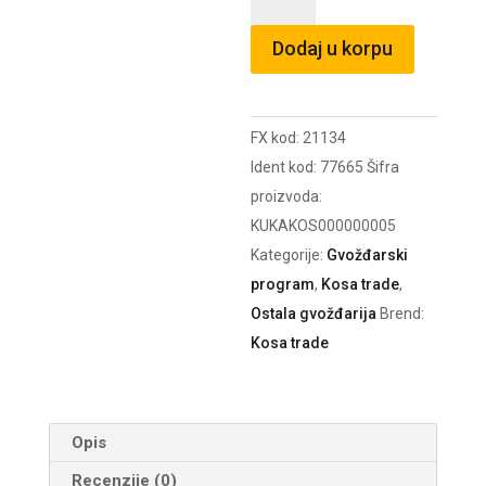
S
4mm
Dodaj u korpu
/51272
količina
FX kod:
21134
Ident kod:
77665
Šifra
proizvoda:
KUKAKOS000000005
Kategorije:
Gvožđarski
program
,
Kosa trade
,
Ostala gvožđarija
Brend:
Kosa trade
Opis
Recenzije (0)