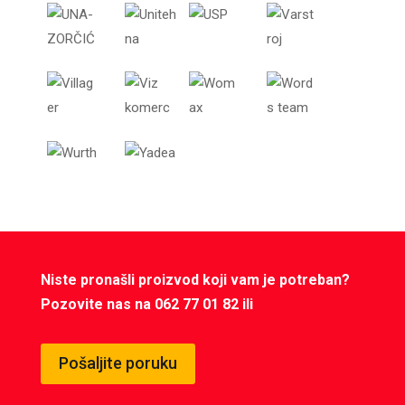
Niste pronašli proizvod koji vam je potreban?
Pozovite nas na 062 77 01 82 ili
Pošaljite poruku