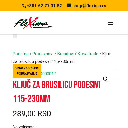
+381 62 77 01 82
shop@flexima.rs
Početna
/
Prodavnica
/
Brendovi
/
Kosa trade
/ Ključ
za brusilicu podesivi 115-230mm
CENA ZA ONLINE
PORUČIVANJE
Ključ za brusilicu podesivi
115-230mm
289,00
RSD
Na zalihama