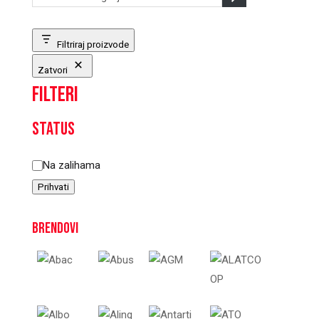
kategoriju
Filtriraj proizvode
Zatvori
Filteri
Status
Status
Na zalihama
Prihvati
Brendovi