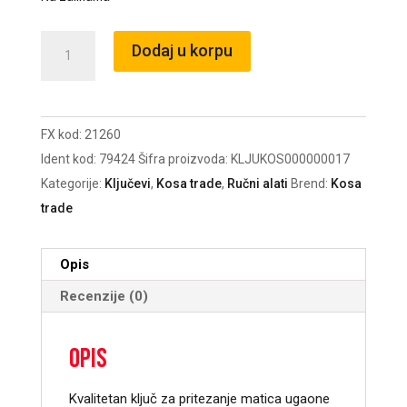
Ključ
Dodaj u korpu
za
brusilicu
podesivi
FX kod:
21260
115-
Ident kod:
79424
Šifra proizvoda:
KLJUKOS000000017
230mm
Kategorije:
Ključevi
,
Kosa trade
,
Ručni alati
Brend:
Kosa
količina
trade
Opis
Recenzije (0)
Opis
Kvalitetan ključ za pritezanje matica ugaone