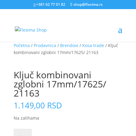
+381 62 77 01 82
shop@flexima.rs
Početna
/
Prodavnica
/
Brendovi
/
Kosa trade
/ Ključ
kombinovani zglobni 17mm/17625/ 21163
CENA ZA ONLINE PORUČIVANJE
Ključ kombinovani
zglobni 17mm/17625/
21163
1.149,00
RSD
Na zalihama
Ključ