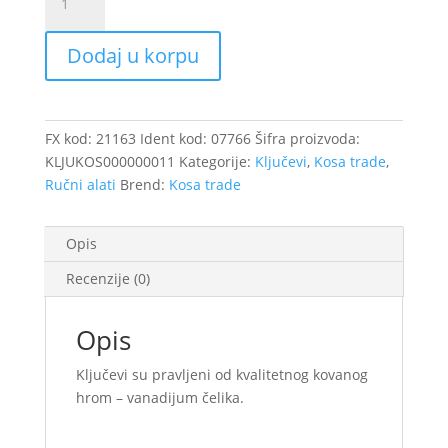
kombinovani
zglobni
Dodaj u korpu
17mm/17625/
21163
količina
FX kod:
21163
Ident kod:
07766
Šifra proizvoda:
KLJUKOS000000011
Kategorije:
Ključevi
,
Kosa trade
,
Ručni alati
Brend:
Kosa trade
Opis
Recenzije (0)
Opis
Ključevi su pravljeni od kvalitetnog kovanog
hrom – vanadijum čelika.