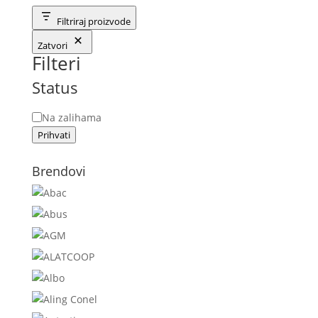
Filtriraj proizvode
Zatvori
Filteri
Status
Status
Na zalihama
Prihvati
Brendovi