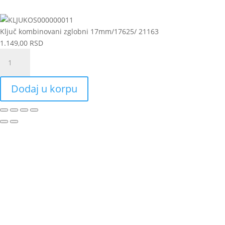
Ključ kombinovani zglobni 17mm/17625/ 21163
1.149,00
RSD
Ključ
kombinovani
zglobni
Dodaj u korpu
17mm/17625/
21163
količina