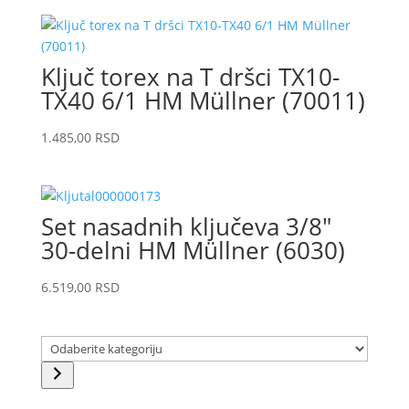
Ključ torex na T dršci TX10-
TX40 6/1 HM Müllner (70011)
1.485,00
RSD
Set nasadnih ključeva 3/8″
30-delni HM Müllner (6030)
6.519,00
RSD
Odaberite
kategoriju