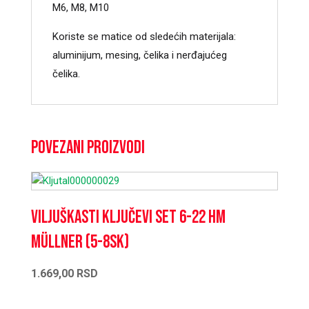
M6, M8, M10
Koriste se matice od sledećih materijala:
aluminijum, mesing, čelika i nerđajućeg
čelika.
Povezani proizvodi
Viljuškasti ključevi set 6-22 HM
Müllner (5-8SK)
1.669,00
RSD