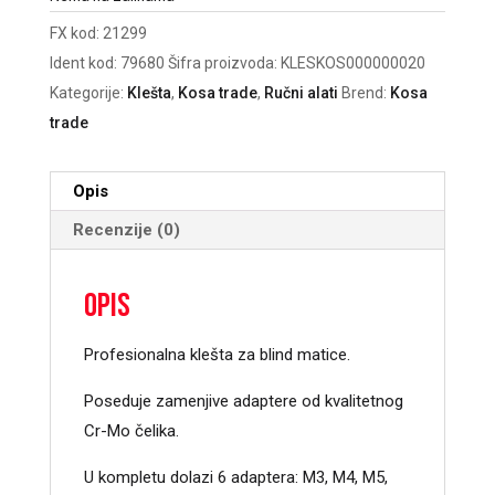
FX kod:
21299
Ident kod:
79680
Šifra proizvoda:
KLESKOS000000020
Kategorije:
Klešta
,
Kosa trade
,
Ručni alati
Brend:
Kosa
trade
Opis
Recenzije (0)
Opis
Profesionalna klešta za blind matice.
Poseduje zamenjive adaptere od kvalitetnog
Cr-Mo čelika.
U kompletu dolazi 6 adaptera: M3, M4, M5,