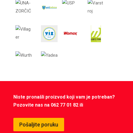
Niste pronašli proizvod koji vam je potreban?
Pozovite nas na 062 77 01 82 ili
Pošaljite poruku