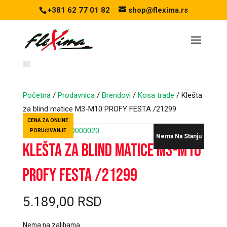
+381 62 77 01 82
shop@flexima.rs
Početna
/
Prodavnica
/
Brendovi
/
Kosa trade
/ Klešta
za blind matice M3-M10 PROFY FESTA /21299
CENA ZA ONLINE
PORUČIVANJE
Nema Na Stanju
Klešta za blind matice M3-M10
PROFY FESTA /21299
5.189,00
RSD
Nema na zalihama