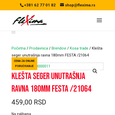
+381 62 77 01 82
shop@flexima.rs
Početna
/
Prodavnica
/
Brendovi
/
Kosa trade
/ Klešta
seger unutrašnja ravna 180mm FESTA /21064
CENA ZA ONLINE
PORUČIVANJE
Klešta seger unutrašnja
ravna 180mm FESTA /21064
459,00
RSD
Na zalihama