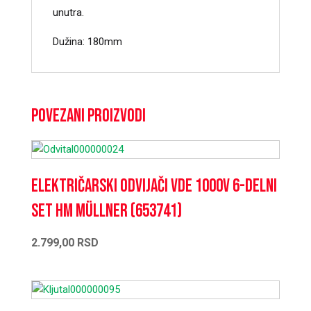
unutra.
Dužina: 180mm
Povezani proizvodi
Električarski odvijači VDE 1000V 6-delni
set HM Müllner (653741)
2.799,00
RSD