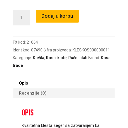
Klešta
Dodaj u korpu
seger
unutrašnja
ravna
FX kod:
21064
180mm
Ident kod:
07490
Šifra proizvoda:
KLESKOS000000011
FESTA
Kategorije:
Klešta
,
Kosa trade
,
Ručni alati
Brend:
Kosa
/21064
trade
količina
Opis
Recenzije (0)
Opis
Kvalitetna klešta seger sa zatvaranjem ka