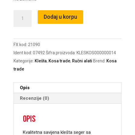
Klešta
Dodaj u korpu
seger
unutrašnja
kriva
FX kod:
21090
180mm
Ident kod:
07492
Šifra proizvoda:
KLESKOS000000014
FESTA
Kategorije:
Klešta
,
Kosa trade
,
Ručni alati
Brend:
Kosa
količina
trade
Opis
Recenzije (0)
Opis
Kvalitetna savijena klešta seger sa