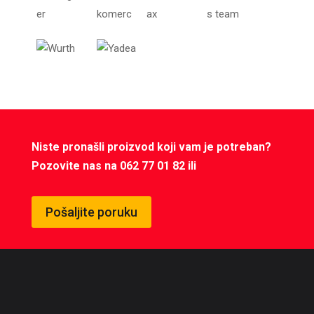
Niste pronašli proizvod koji vam je potreban?
Pozovite nas na 062 77 01 82 ili
Pošaljite poruku