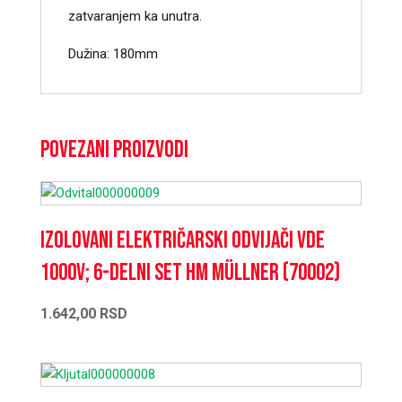
zatvaranjem ka unutra.
Dužina: 180mm
Povezani proizvodi
Izolovani električarski odvijači VDE
1000V; 6-delni set HM Müllner (70002)
1.642,00
RSD