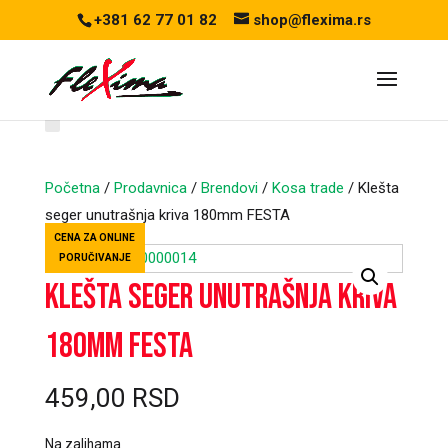
+381 62 77 01 82
shop@flexima.rs
Početna
/
Prodavnica
/
Brendovi
/
Kosa trade
/ Klešta
seger unutrašnja kriva 180mm FESTA
CENA ZA ONLINE
PORUČIVANJE
Klešta seger unutrašnja kriva
180mm FESTA
459,00
RSD
Na zalihama