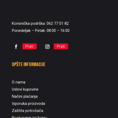
Korisnička podrška: 062 77 01 82
Ponedeljak – Petak: 08:00 – 16:00
Prati
Prati
Opšte informacije
O nama
Uslovi kupovine
Načini plaćanja
Isporuka proizvoda
Zaštita potrošača
Postupanje pri kvaru