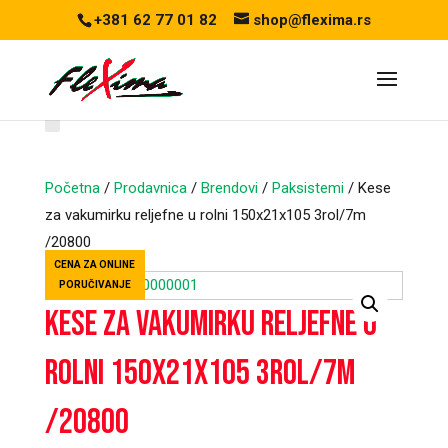
+381 62 77 01 82
shop@flexima.rs
Početna
/
Prodavnica
/
Brendovi
/
Paksistemi
/ Kese
za vakumirku reljefne u rolni 150x21x105 3rol/7m
/20800
CENA ZA ONLINE
PORUČIVANJE
Kese za vakumirku reljefne u
rolni 150x21x105 3rol/7m
/20800