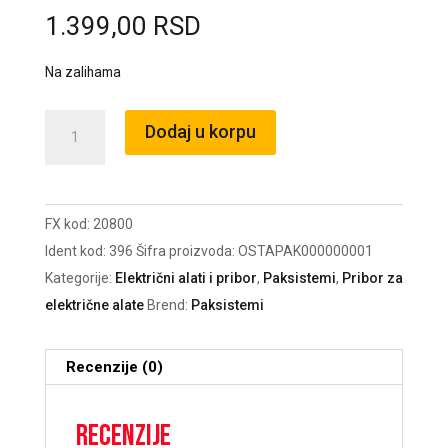
1.399,00
RSD
Na zalihama
Kese
Dodaj u korpu
za
vakumirku
reljefne
FX kod:
20800
u
Ident kod:
396
Šifra proizvoda:
OSTAPAK000000001
rolni
Kategorije:
Električni alati i pribor
,
Paksistemi
,
Pribor za
150x21x105
električne alate
Brend:
Paksistemi
3rol/7m
/20800
količina
Recenzije (0)
Recenzije