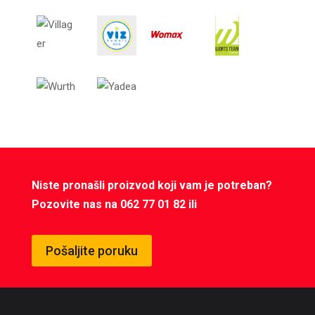
Niste pronašli proizvod koji vam je potreban?
Pozovite nas na 062 77 01 82 ili
Pošaljite poruku