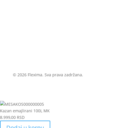
© 2026 Flexima. Sva prava zadržana.
Kazan emajlirani 100L MK
8.999,00
RSD
Kazan
Dodaj u korpu