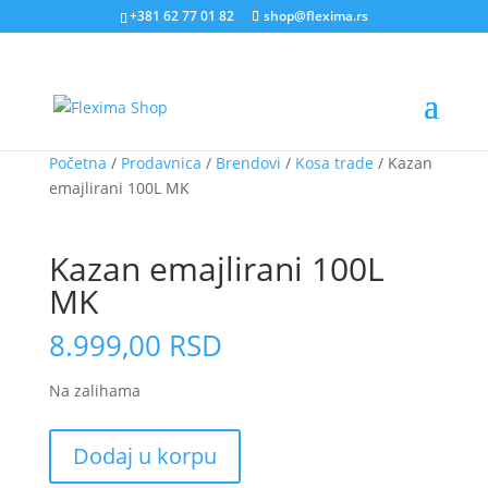
+381 62 77 01 82
shop@flexima.rs
Početna
/
Prodavnica
/
Brendovi
/
Kosa trade
/ Kazan
emajlirani 100L MK
CENA ZA ONLINE PORUČIVANJE
Kazan emajlirani 100L
MK
8.999,00
RSD
Na zalihama
Kazan
Dodaj u korpu
emajlirani