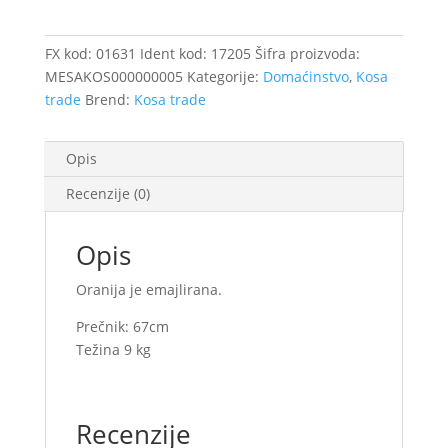
100L
MK
količina
FX kod:
01631
Ident kod:
17205
Šifra proizvoda:
MESAKOS000000005
Kategorije:
Domaćinstvo
,
Kosa
trade
Brend:
Kosa trade
Opis
Recenzije (0)
Opis
Oranija je emajlirana.
Prečnik: 67cm
Težina 9 kg
Recenzije