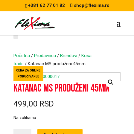
+381 62 77 01 82
shop@flexima.rs
Početna
/
Prodavnica
/
Brendovi
/
Kosa
trade
/ Katanac MS produženi 45mm
CENA ZA ONLINE
PORUČIVANJE
Katanac MS produženi 45mm
499,00
RSD
Na zalihama
Katanac