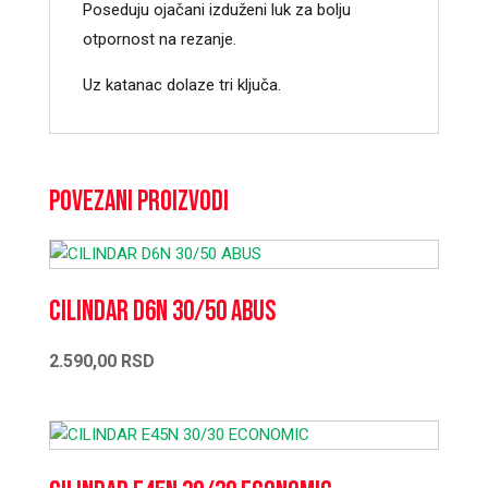
Poseduju ojačani izduženi luk za bolju
otpornost na rezanje.
Uz katanac dolaze tri ključa.
Povezani proizvodi
CILINDAR D6N 30/50 ABUS
2.590,00
RSD