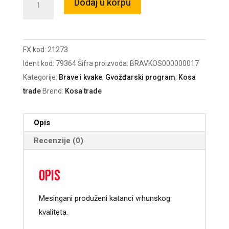
Dodaj u korpu
MS
produženi
45mm
FX kod:
21273
količina
Ident kod:
79364
Šifra proizvoda:
BRAVKOS000000017
Kategorije:
Brave i kvake
,
Gvožđarski program
,
Kosa
trade
Brend:
Kosa trade
Opis
Recenzije (0)
Opis
Mesingani produženi katanci vrhunskog
kvaliteta.