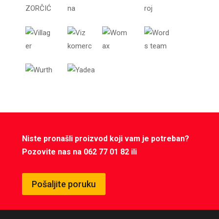
Niste pronašli proizvod koji vam je potreban?
Pozovite nas na 062 77 01 82 ili
Pošaljite poruku