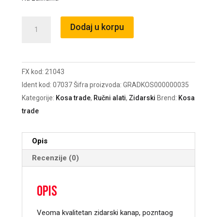
Kanap
Dodaj u korpu
zidarski
narandžasti
1,7mm
FX kod:
21043
50m/38911/21043
Ident kod:
07037
Šifra proizvoda:
GRADKOS000000035
količina
Kategorije:
Kosa trade
,
Ručni alati
,
Zidarski
Brend:
Kosa
trade
Opis
Recenzije (0)
Opis
Veoma kvalitetan zidarski kanap, pozntaog