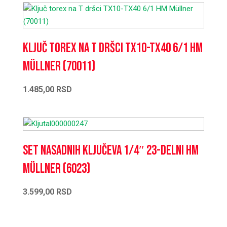
Ključ torex na T dršci TX10-TX40 6/1 HM
Müllner (70011)
1.485,00
RSD
Set nasadnih ključeva 1/4″ 23-delni HM
Müllner (6023)
3.599,00
RSD