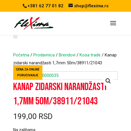
+381 62 77 01 82
shop@flexima.rs
Početna
/
Prodavnica
/
Brendovi
/
Kosa trade
/ Kanap
zidarski narandžasti 1,7mm 50m/38911/21043
CENA ZA ONLINE
PORUČIVANJE
Kanap zidarski narandžasti
1,7mm 50m/38911/21043
199,00
RSD
Na zalihama