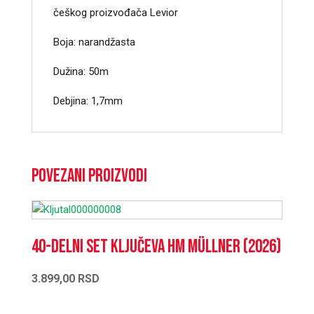
češkog proizvođača Levior
Boja: narandžasta
Dužina: 50m
Debjina: 1,7mm
Povezani proizvodi
40-delni set ključeva HM Müllner (2026)
3.899,00
RSD