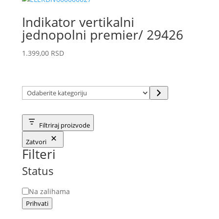
Indikator vertikalni
jednopolni premier/ 29426
1.399,00
RSD
Odaberite
kategoriju
Filtriraj proizvode
Zatvori
Filteri
Status
Status
Na zalihama
Prihvati