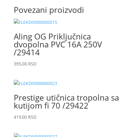
Povezani proizvodi
Aling OG Priključnica
dvopolna PVC 16A 250V
/29414
395,00
RSD
Prestige utičnica tropolna sa
kutijom fi 70 /29422
419,00
RSD