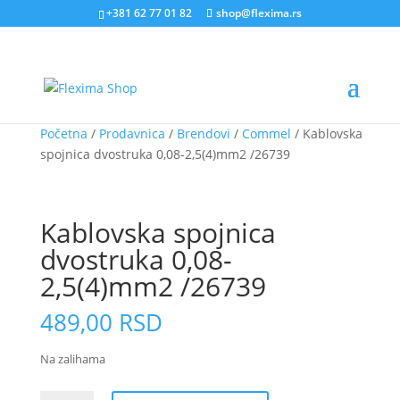
+381 62 77 01 82
shop@flexima.rs
Početna
/
Prodavnica
/
Brendovi
/
Commel
/ Kablovska
spojnica dvostruka 0,08-2,5(4)mm2 /26739
CENA ZA ONLINE PORUČIVANJE
Kablovska spojnica
dvostruka 0,08-
2,5(4)mm2 /26739
489,00
RSD
Na zalihama