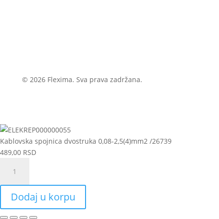
© 2026 Flexima. Sva prava zadržana.
Kablovska spojnica dvostruka 0,08-2,5(4)mm2 /26739
489,00
RSD
Kablovska
spojnica
dvostruka
Dodaj u korpu
0,08-
2,5(4)mm2