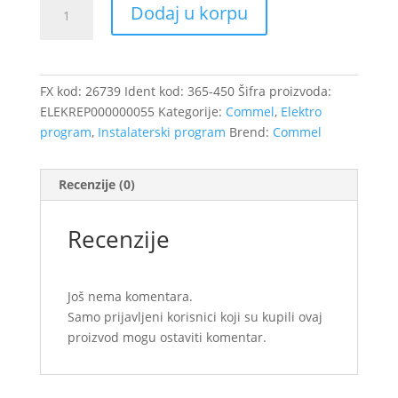
Kablovska
Dodaj u korpu
spojnica
dvostruka
0,08-
2,5(4)mm2
FX kod:
26739
Ident kod:
365-450
Šifra proizvoda:
/26739
ELEKREP000000055
Kategorije:
Commel
,
Elektro
količina
program
,
Instalaterski program
Brend:
Commel
Recenzije (0)
Recenzije
Još nema komentara.
Samo prijavljeni korisnici koji su kupili ovaj
proizvod mogu ostaviti komentar.