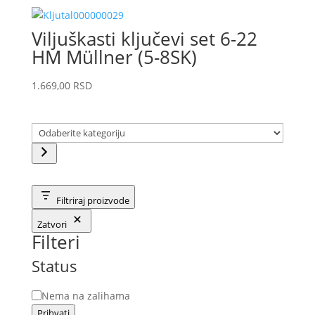
Viljuškasti ključevi set 6-22
HM Müllner (5-8SK)
1.669,00
RSD
Odaberite
kategoriju
Filtriraj proizvode
Zatvori
Filteri
Status
Status
Nema na zalihama
Prihvati