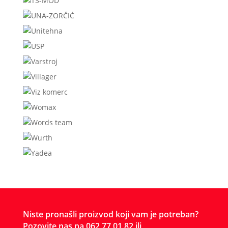
CENA ZA ONLINE
PORUČIVANJE
Niste pronašli proizvod koji vam je potreban?
Pozovite nas na 062 77 01 82 ili