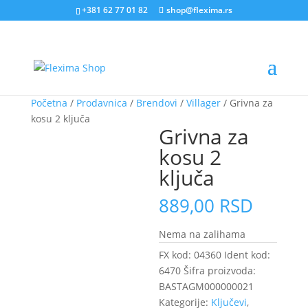
+381 62 77 01 82
shop@flexima.rs
Nema Na Stanju
Početna
/
Prodavnica
/
Brendovi
/
Villager
/ Grivna za
kosu 2 ključa
Grivna za
kosu 2
ključa
889,00
RSD
Nema na zalihama
FX kod:
04360
Ident kod:
6470
Šifra proizvoda:
BASTAGM000000021
Kategorije:
Ključevi
,