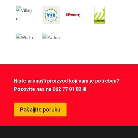
Niste pronašli proizvod koji vam je potreban?
Pozovite nas na 062 77 01 82 ili
Pošaljite poruku