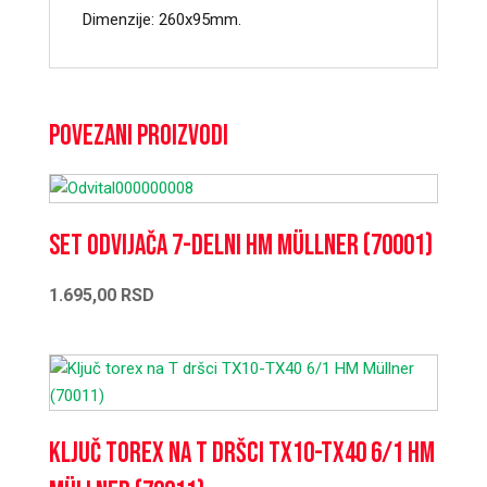
Dimenzije: 260x95mm.
Povezani proizvodi
Set odvijača 7-delni HM Müllner (70001)
1.695,00
RSD
Ključ torex na T dršci TX10-TX40 6/1 HM