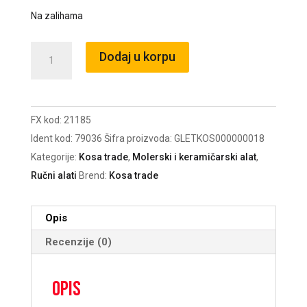
Na zalihama
Gletarica
Dodaj u korpu
strugalica
sa
6
FX kod:
21185
noževa
Ident kod:
79036
Šifra proizvoda:
GLETKOS000000018
za
Kategorije:
Kosa trade
,
Molerski i keramičarski alat
,
gips
Ručni alati
Brend:
Kosa trade
260x95/
21185
količina
Opis
Recenzije (0)
Opis