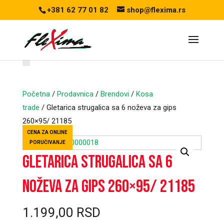
+381 62 77 01 82
shop@flexima.rs
Početna
/
Prodavnica
/
Brendovi
/
Kosa
trade
/ Gletarica strugalica sa 6 noževa za gips
260×95/ 21185
CENA ZA ONLINE
PORUČIVANJE
Gletarica strugalica sa 6
noževa za gips 260×95/ 21185
1.199,00
RSD