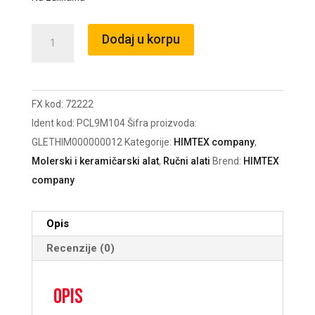
Gletarica
Dodaj u korpu
Master
nazubljena
10x10
FX kod:
72222
/72222
Ident kod:
PCL9M104
Šifra proizvoda:
količina
GLETHIM000000012
Kategorije:
HIMTEX company
,
Molerski i keramičarski alat
,
Ručni alati
Brend:
HIMTEX
company
Opis
Recenzije (0)
Opis