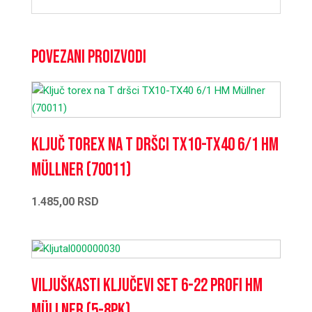
Povezani proizvodi
Ključ torex na T dršci TX10-TX40 6/1 HM
Müllner (70011)
1.485,00
RSD
Viljuškasti ključevi set 6-22 PROFI HM
Müllner (5-8PK)