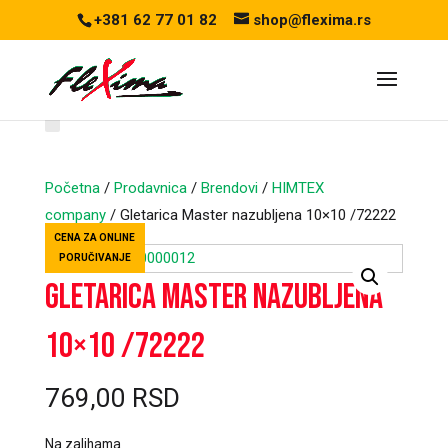
+381 62 77 01 82
shop@flexima.rs
Početna
/
Prodavnica
/
Brendovi
/
HIMTEX
company
/ Gletarica Master nazubljena 10×10 /72222
CENA ZA ONLINE
PORUČIVANJE
Gletarica Master nazubljena
10×10 /72222
769,00
RSD
Na zalihama