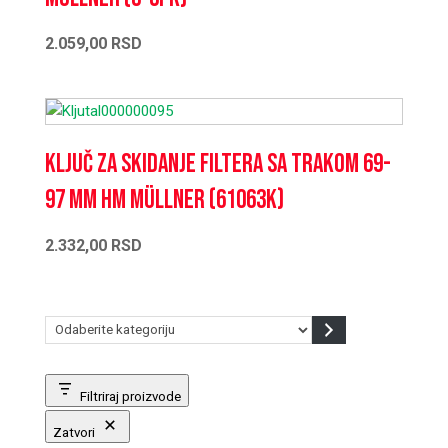
2.059,00
RSD
Ključ za skidanje filtera sa trakom 69-
97 mm HM Müllner (61063K)
2.332,00
RSD
Odaberite
kategoriju
Filtriraj proizvode
Zatvori