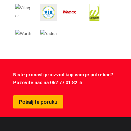
Niste pronašli proizvod koji vam je potreban?
Pozovite nas na 062 77 01 82 ili
Pošaljite poruku