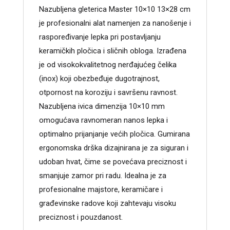
Nazubljena gleterica Master 10×10 13×28 cm
je profesionalni alat namenjen za nanošenje i
raspoređivanje lepka pri postavljanju
keramičkih pločica i sličnih obloga. Izrađena
je od visokokvalitetnog nerđajućeg čelika
(inox) koji obezbeđuje dugotrajnost,
otpornost na koroziju i savršenu ravnost.
Nazubljena ivica dimenzija 10×10 mm
omogućava ravnomeran nanos lepka i
optimalno prijanjanje većih pločica. Gumirana
ergonomska drška dizajnirana je za siguran i
udoban hvat, čime se povećava preciznost i
smanjuje zamor pri radu. Idealna je za
profesionalne majstore, keramičare i
građevinske radove koji zahtevaju visoku
preciznost i pouzdanost.