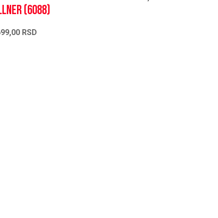
lner (6088)
699,00
RSD