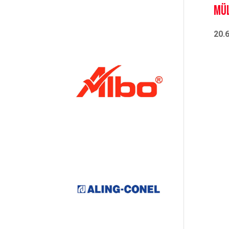
Mül
20.