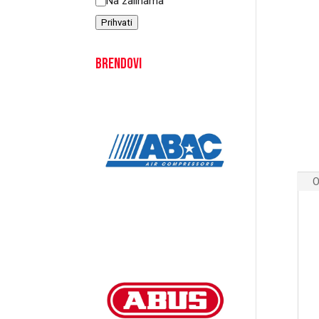
Status
Na zalihama
Prihvati
Brendovi
O