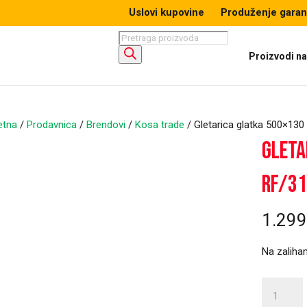
Uslovi kupovine
Produženje garan
Products
search
Proizvodi na 
etna
/
Prodavnica
/
Brendovi
/
Kosa trade
/ Gletarica glatka 500×13
Gleta
RF/3
1.29
Na zaliha
Gletarica
glatka