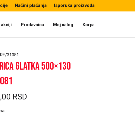
cije
Načini plaćanja
Isporuka proizvoda
akciji
Prodavnica
Moj nalog
Korpa
0 RF/31081
rica glatka 500×130
1081
9,00
RSD
ma