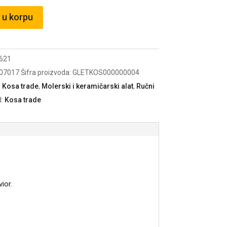
 u korpu
621
07017
Šifra proizvoda:
GLETKOS000000004
:
Kosa trade
,
Molerski i keramičarski alat
,
Ručni
d:
Kosa trade
ior.