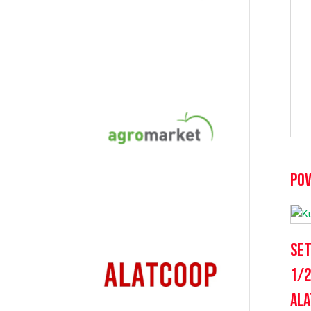
Pov
Set
1/2
ala