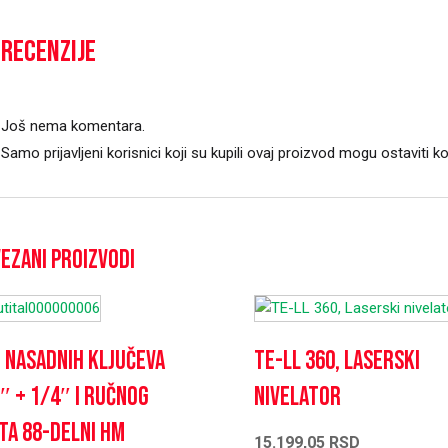
Recenzije
Još nema komentara.
Samo prijavljeni korisnici koji su kupili ovaj proizvod mogu ostaviti k
ezani proizvodi
 nasadnih ključeva
TE-LL 360, Laserski
″ + 1/4″ i ručnog
nivelator
ta 88-delni HM
15.199,05
RSD