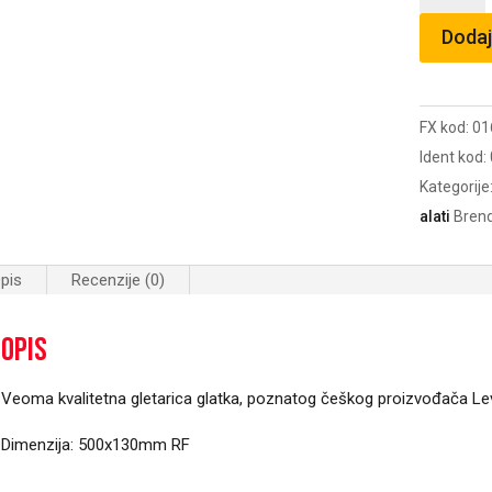
500x130
Dodaj
RF/31081
količina
FX kod:
01
Ident kod:
Kategorije
alati
Bren
pis
Recenzije (0)
Opis
Veoma kvalitetna gletarica glatka, poznatog češkog proizvođača Lev
Dimenzija: 500x130mm RF