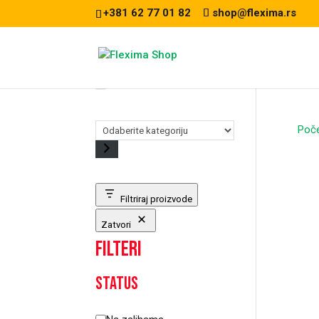
+381 62 77 01 82
shop@flexima.rs
Odaberite
Poč
kategoriju
Filtriraj proizvode
Zatvori
Filteri
Status