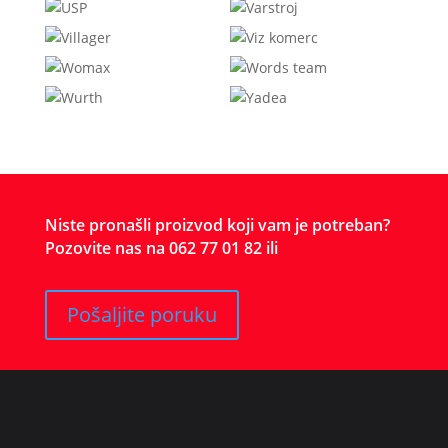
Niste pronašli proizvod koji vam je potreban?
Pozovite nas na 062 77 01 82 ili
Pošaljite poruku