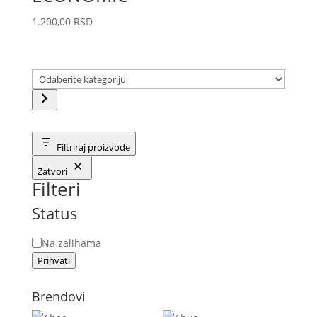
1.200,00
RSD
Odaberite
kategoriju
Filtriraj proizvode
Zatvori
Filteri
Status
Status
Na zalihama
Prihvati
Brendovi