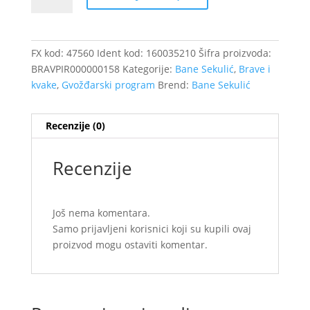
sa
štitom
uložak
FX kod:
47560
Ident kod:
160035210
Šifra proizvoda:
/47560
BRAVPIR000000158
Kategorije:
Bane Sekulić
,
Brave i
količina
kvake
,
Gvožđarski program
Brend:
Bane Sekulić
Recenzije (0)
Recenzije
Još nema komentara.
Samo prijavljeni korisnici koji su kupili ovaj
proizvod mogu ostaviti komentar.