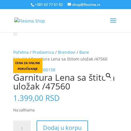
+381 62 77 01 82
shop@flexima.rs
Početna
/
Prodavnica
/
Brendovi
/
Bane
Sekulić
/ Garnitura Lena sa štitom uložak /47560
CENA ZA ONLINE
PORUČIVANJE
Garnitura Lena sa štitom
uložak /47560
1.399,00
RSD
Na zalihama
Garnitura
Dodaj u korpu
Lena