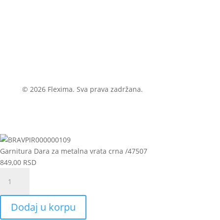
© 2026 Flexima. Sva prava zadržana.
Garnitura Dara za metalna vrata crna /47507
849,00
RSD
Garnitura
Dara
za
Dodaj u korpu
metalna
vrata