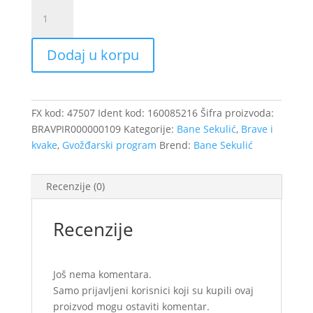
Garnitura
Dara
za
Dodaj u korpu
metalna
vrata
crna
/47507
FX kod:
47507
Ident kod:
160085216
Šifra proizvoda:
količina
BRAVPIR000000109
Kategorije:
Bane Sekulić
,
Brave i
kvake
,
Gvožđarski program
Brend:
Bane Sekulić
Recenzije (0)
Recenzije
Još nema komentara.
Samo prijavljeni korisnici koji su kupili ovaj
proizvod mogu ostaviti komentar.