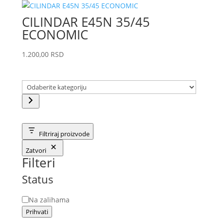
CILINDAR E45N 35/45
ECONOMIC
1.200,00
RSD
Odaberite
kategoriju
Filtriraj proizvode
Zatvori
Filteri
Status
Status
Na zalihama
Prihvati