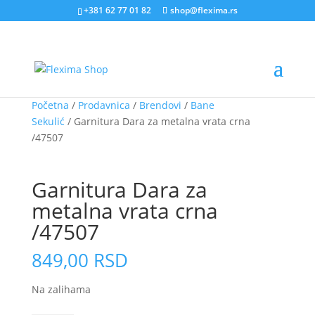
+381 62 77 01 82
shop@flexima.rs
Početna
/
Prodavnica
/
Brendovi
/
Bane
Sekulić
/ Garnitura Dara za metalna vrata crna
/47507
CENA ZA ONLINE PORUČIVANJE
Garnitura Dara za
metalna vrata crna
/47507
849,00
RSD
Na zalihama