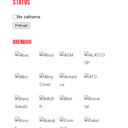
Status
Status
Na zalihama
Prihvati
Brendovi