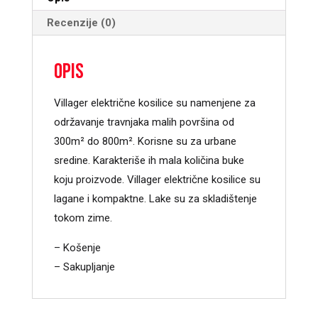
Recenzije (0)
Opis
Villager električne kosilice su namenjene za
održavanje travnjaka malih površina od
300m² do 800m². Korisne su za urbane
sredine. Karakteriše ih mala količina buke
koju proizvode. Villager električne kosilice su
lagane i kompaktne. Lake su za skladištenje
tokom zime.
– Košenje
– Sakupljanje