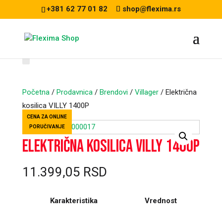
+381 62 77 01 82
shop@flexima.rs
Početna
/
Prodavnica
/
Brendovi
/
Villager
/ Električna
kosilica VILLY 1400P
CENA ZA ONLINE
PORUČIVANJE
Električna kosilica VILLY 1400P
11.399,05
RSD
Karakteristika
Vrednost