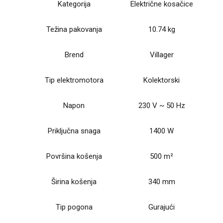
Kategorija
Električne kosačice
Težina pakovanja
10.74 kg
Brend
Villager
Tip elektromotora
Kolektorski
Napon
230 V ~ 50 Hz
Priključna snaga
1400 W
Površina košenja
500 m²
Širina košenja
340 mm
Tip pogona
Gurajući