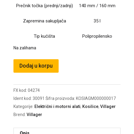
Prečnik točka (prednji/zadnji)
140 mm / 160 mm
Zapremina sakupljača
35 l
Tip kućišta
Polipropilensko
Na zalihama
Električna
Dodaj u korpu
kosilica
VILLY
1400P
FX kod:
04274
količina
Ident kod:
30091
Šifra proizvoda:
KOSIAGM000000017
Kategorije:
Električni i motorni alati
,
Kosilice
,
Villager
Brend:
Villager
Opis