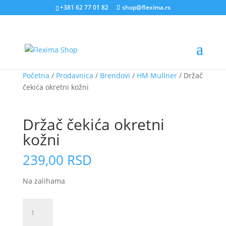
+381 62 77 01 82
shop@flexima.rs
Početna
/
Prodavnica
/
Brendovi
/
HM Mullner
/ Držač
čekića okretni kožni
CENA ZA ONLINE PORUČIVANJE
Držač čekića okretni
kožni
239,00
RSD
Na zalihama
Držač
čekića