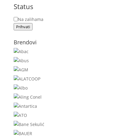
Status
Status
Na zalihama
Prihvati
Brendovi