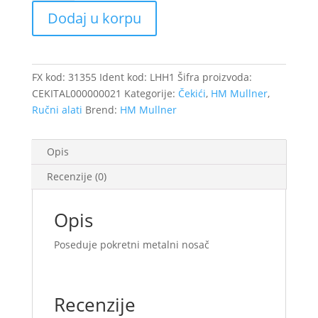
okretni
Dodaj u korpu
kožni
količina
FX kod:
31355
Ident kod:
LHH1
Šifra proizvoda:
CEKITAL000000021
Kategorije:
Čekići
,
HM Mullner
,
Ručni alati
Brend:
HM Mullner
Opis
Recenzije (0)
Opis
Poseduje pokretni metalni nosač
Recenzije