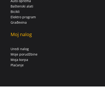
Auto oprema
Baštenski alati
Bicikli
Elektro program
Građevina
Moj nalog
Uredi nalog
Moje porudžbine
Moja korpa
Plaćanje