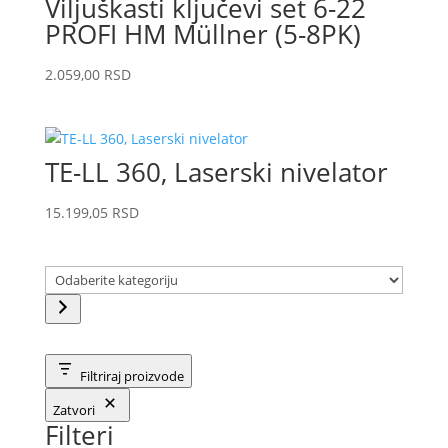
Viljuškasti ključevi set 6-22
PROFI HM Müllner (5-8PK)
2.059,00
RSD
TE-LL 360, Laserski nivelator
15.199,05
RSD
Odaberite
kategoriju
Filtriraj proizvode
Zatvori
Filteri