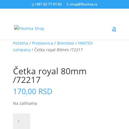
+381 62 77 01 82
shop@flexima.rs
Početna
/
Prodavnica
/
Brendovi
/
HIMTEX
company
/ Četka royal 80mm /72217
CENA ZA ONLINE PORUČIVANJE
Četka royal 80mm
/72217
170,00
RSD
Na zalihama
Četka
royal