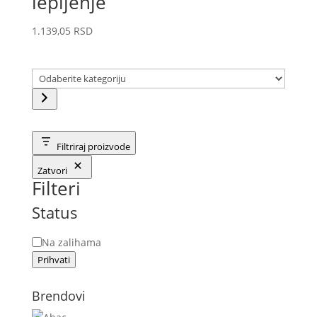
lepljenje
1.139,05
RSD
Odaberite
kategoriju
Filtriraj proizvode
Zatvori
Filteri
Status
Status
Na zalihama
Prihvati
Brendovi