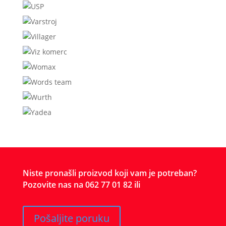
Niste pronašli proizvod koji vam je potreban?
Pozovite nas na 062 77 01 82 ili
Pošaljite poruku