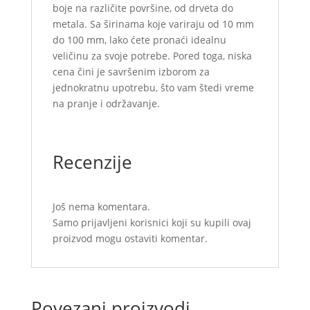
boje na različite površine, od drveta do
metala. Sa širinama koje variraju od 10 mm
do 100 mm, lako ćete pronaći idealnu
veličinu za svoje potrebe. Pored toga, niska
cena čini je savršenim izborom za
jednokratnu upotrebu, što vam štedi vreme
na pranje i održavanje.
Recenzije
Još nema komentara.
Samo prijavljeni korisnici koji su kupili ovaj
proizvod mogu ostaviti komentar.
Povezani proizvodi