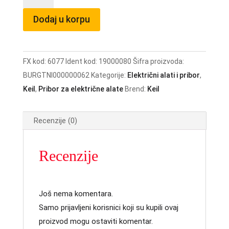
OPAL
8
Dodaj u korpu
količina
FX kod:
6077
Ident kod:
19000080
Šifra proizvoda:
BURGTNI000000062
Kategorije:
Električni alati i pribor
,
Keil
,
Pribor za električne alate
Brend:
Keil
Recenzije (0)
Recenzije
Još nema komentara.
Samo prijavljeni korisnici koji su kupili ovaj
proizvod mogu ostaviti komentar.