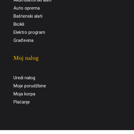
Akumulatorski alati
Auto oprema
Baštenski alati
Bicikli
Elektro program
Građevina
Moj nalog
Uredi nalog
Moje porudžbine
Moja korpa
Plaćanje