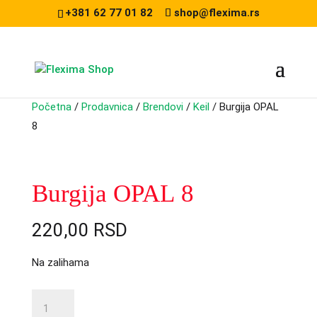
+381 62 77 01 82
shop@flexima.rs
Početna
/
Prodavnica
/
Brendovi
/
Keil
/ Burgija OPAL
8
CENA ZA ONLINE PORUČIVANJE
Burgija OPAL 8
220,00
RSD
Na zalihama
Burgija