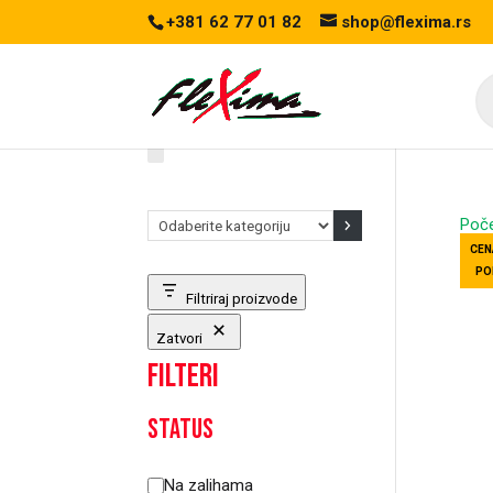
+381 62 77 01 82
shop@flexima.rs
Pr
se
Odaberite
Poč
kategoriju
CEN
PO
Filtriraj proizvode
Zatvori
Filteri
Status
Status
Na zalihama