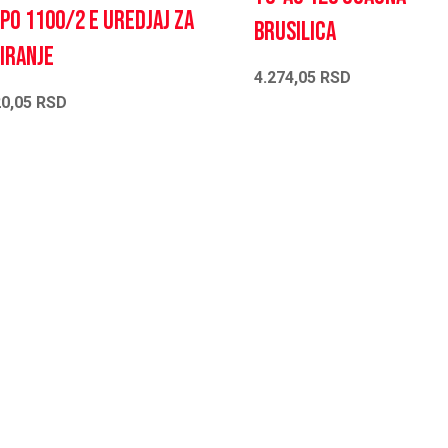
PO 1100/2 E Uredjaj za
brusilica
iranje
4.274,05
RSD
20,05
RSD