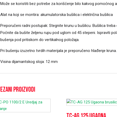
Može se koristiti bez potrebe za korišćenje bilo kakvog pomoćnog a
Alat na koji se montira: akumulatorska bušilica i električna bušilica
Preporučeni radni postupak: Stegnite krunu u bušilicu. Bušilica treba 
Poćnite da bušite željenu rupu pod uglom od 45 stepeni. Ispraviti 
bušenja pod pritiskom do vertikalnog položaja.
Pri bušenju izuzetno tvrdih materijala je preporučeno hlađenje kruna.
Visina dijamantskog sloja: 12 mm
ezani proizvodi
TC-AG 125 Ugaona