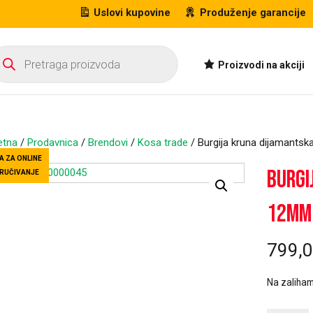
Uslovi kupovine
Produženje garancije
oducts
arch
Proizvodi na akciji
etna
/
Prodavnica
/
Brendovi
/
Kosa trade
/ Burgija kruna dijamants
A ZA ONLINE
Burgi
RUČIVANJE
12mm
799,
Na zaliha