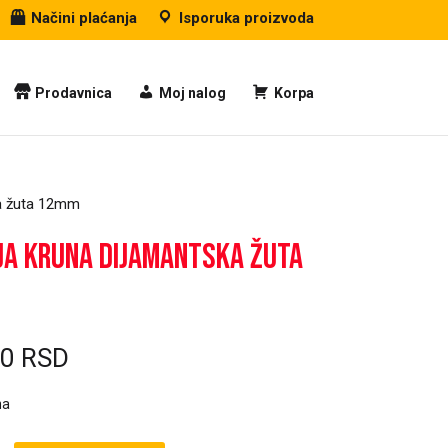
Načini plaćanja
Isporuka proizvoda
Prodavnica
Moj nalog
Korpa
ka žuta 12mm
ja kruna dijamantska žuta
00
RSD
ma