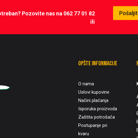
Pošalji
potreban? Pozovite nas na 062 77 01 82
ili
Opšte informacije
O nama
Uslovi kupovine
Načini plaćanja
Isporuka proizvoda
Zaštita potrošača
B
Postupanje pri
kvaru