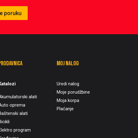
te poruku
Prodavnica
Moj nalog
Katalozi
Uredi nalog
Moje porudžbine
Akumulatorski alati
Moja korpa
Auto oprema
Plaćanje
Baštenski alati
icikli
Elektro program