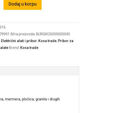
Dodaj u korpu
ka
316
79991
Šifra proizvoda:
BURGKOS000000045
:
Električni alati i pribor
,
Kosa trade
,
Pribor za
 alate
Brend:
Kosa trade
, mermera, pločica, granita i drugih