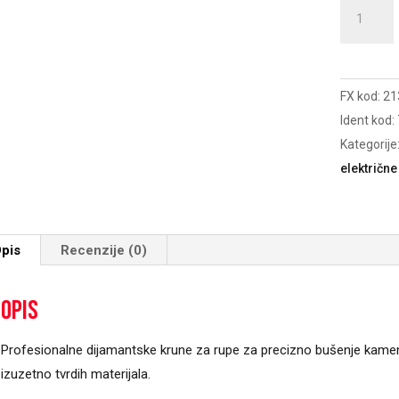
Burgija
kruna
dijamants
žuta
FX kod:
21
12mm
Ident kod:
količina
Kategorije
električne
pis
Recenzije (0)
Opis
Profesionalne dijamantske krune za rupe za precizno bušenje kamena
izuzetno tvrdih materijala.