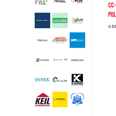
CC-
pol
6.8