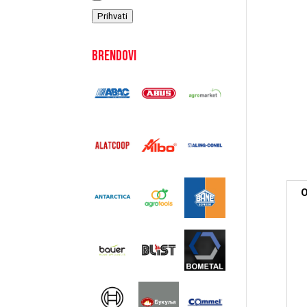
Prihvati
Brendovi
O