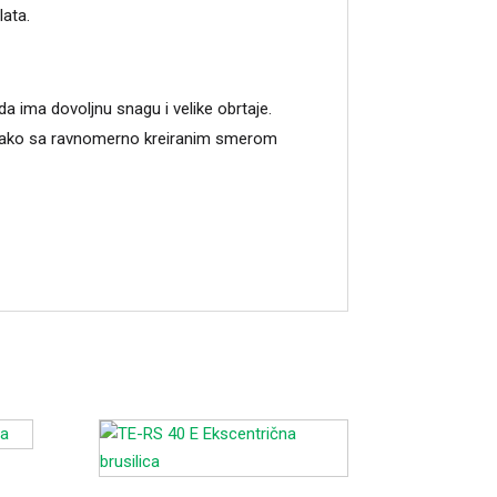
lata.
da ima dovoljnu snagu i velike obrtaje.
polako sa ravnomerno kreiranim smerom