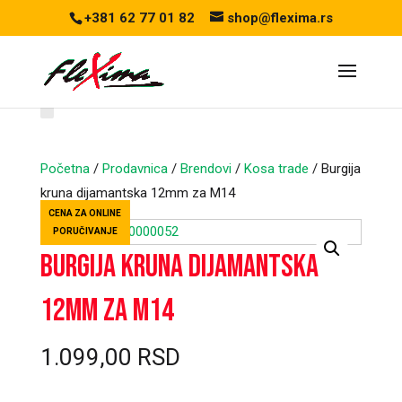
+381 62 77 01 82
shop@flexima.rs
Početna
/
Prodavnica
/
Brendovi
/
Kosa trade
/ Burgija
kruna dijamantska 12mm za M14
CENA ZA ONLINE
PORUČIVANJE
Burgija kruna dijamantska
12mm za M14
1.099,00
RSD