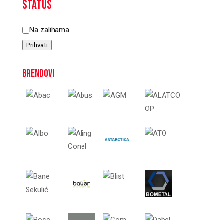
Status
Status
Na zalihama
Prihvati
Brendovi