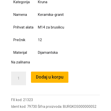
Kategorija
Kruna
Namena
Keramika-granit
Prihvat alata
M14 za brusilicu
Prečnik
12
Materijal
Dijamantska
Na zalihama
Burgija
Dodaj u korpu
kruna
dijamantska
12mm
FX kod:
21323
za
Ident kod:
79730
Šifra proizvoda:
BURGKOS000000052
M14