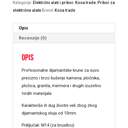
Kategorije:
Električni alati i pribor
,
Kosa trade
,
Pribor za
količina
električne alate
Brend:
Kosa trade
Opis
Recenzije (0)
Opis
Profesionalne dijamantske krune za suvo
precizno i brzo bušenje kamena, pločnika,
pločica, granita, mermera i drugih izuzetno
tvrdih materijala.
Karakteriše ih dug životni vek zbog zbog
dijamantskog sloja od 10mm.
Priključak: M14 (za brusilicu)