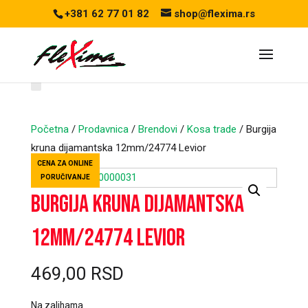
+381 62 77 01 82
shop@flexima.rs
Početna
/
Prodavnica
/
Brendovi
/
Kosa trade
/ Burgija
kruna dijamantska 12mm/24774 Levior
CENA ZA ONLINE
PORUČIVANJE
Burgija kruna dijamantska
12mm/24774 Levior
469,00
RSD
Na zalihama