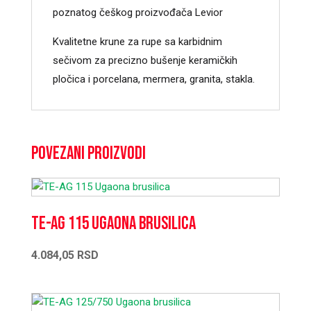
poznatog češkog proizvođača Levior
Kvalitetne krune za rupe sa karbidnim
sečivom za precizno bušenje keramičkih
pločica i porcelana, mermera, granita, stakla.
Povezani proizvodi
TE-AG 115 Ugaona brusilica
4.084,05
RSD