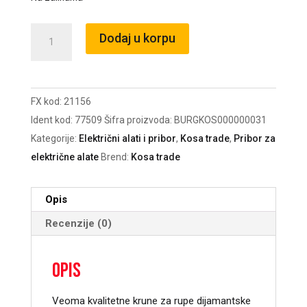
Burgija
Dodaj u korpu
kruna
dijamantska
12mm/24774
FX kod:
21156
Levior
Ident kod:
77509
Šifra proizvoda:
BURGKOS000000031
količina
Kategorije:
Električni alati i pribor
,
Kosa trade
,
Pribor za
električne alate
Brend:
Kosa trade
Opis
Recenzije (0)
Opis
Veoma kvalitetne krune za rupe dijamantske