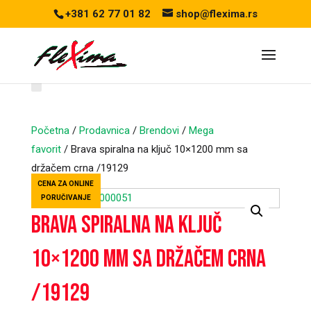
+381 62 77 01 82
shop@flexima.rs
Početna
/
Prodavnica
/
Brendovi
/
Mega
favorit
/ Brava spiralna na ključ 10×1200 mm sa
držačem crna /19129
CENA ZA ONLINE
PORUČIVANJE
Brava spiralna na ključ
10×1200 mm sa držačem crna
/19129