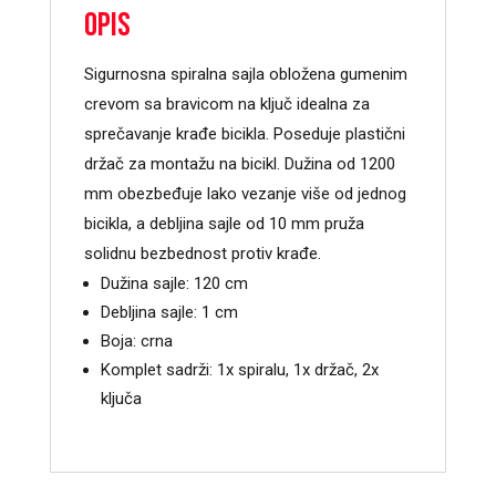
Opis
Sigurnosna spiralna sajla obložena gumenim
crevom sa bravicom na ključ idealna za
sprečavanje krađe bicikla. Poseduje plastični
držač za montažu na bicikl. Dužina od 1200
mm obezbeđuje lako vezanje više od jednog
bicikla, a debljina sajle od 10 mm pruža
solidnu bezbednost protiv krađe.
Dužina sajle: 120 cm
Debljina sajle: 1 cm
Boja: crna
Komplet sadrži: 1x spiralu, 1x držač, 2x
ključa