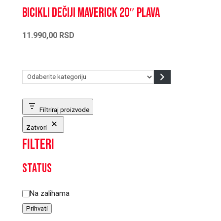
Bicikli dečiji MAVERICK 20″ plava
11.990,00
RSD
Odaberite
kategoriju
Filtriraj proizvode
Zatvori
Filteri
Status
Status
Na zalihama
Prihvati