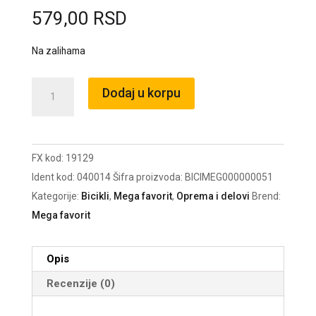
579,00
RSD
Na zalihama
Brava
Dodaj u korpu
spiralna
na
ključ
FX kod:
19129
10x1200
Ident kod:
040014
Šifra proizvoda:
BICIMEG000000051
mm
Kategorije:
Bicikli
,
Mega favorit
,
Oprema i delovi
Brend:
sa
Mega favorit
držačem
crna
/19129
Opis
količina
Recenzije (0)