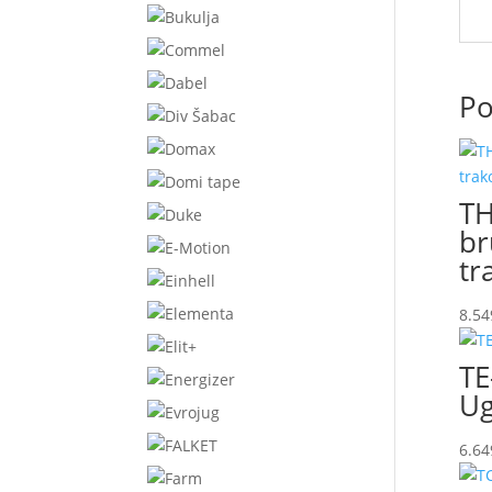
Po
TH
br
tr
8.54
TE
Ug
6.64