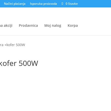
Načini plaćanja
Isporuka proizvoda
0 Stavke
a akciji
Prodavnica
Moj nalog
Korpa
ra +kofer 500W
kofer 500W