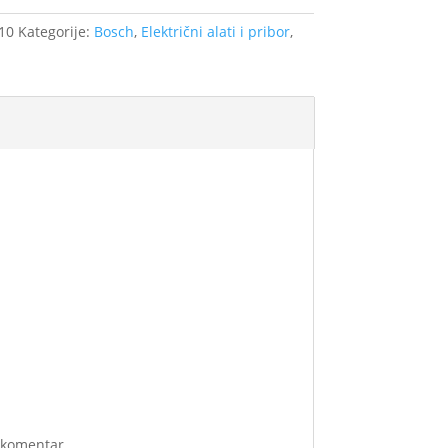
10
Kategorije:
Bosch
,
Električni alati i pribor
,
i komentar.