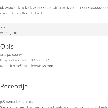
dna
era
od:
24060
Ident kod:
06015B4020
Šifra proizvoda:
TESTBOS0000000
er
ere i cirkulari
Brend:
Bosch
W
čina
pis
ecenzije (0)
Opis
Snaga: 500 W
Broj hodova: 800 – 3.100 min-1
Kapacitet sečenja drveta: 68 mm
Recenzije
Još nema komentara.
Samo prijavljeni korisnici koji su kupili ovaj proizvod mogu ostavit