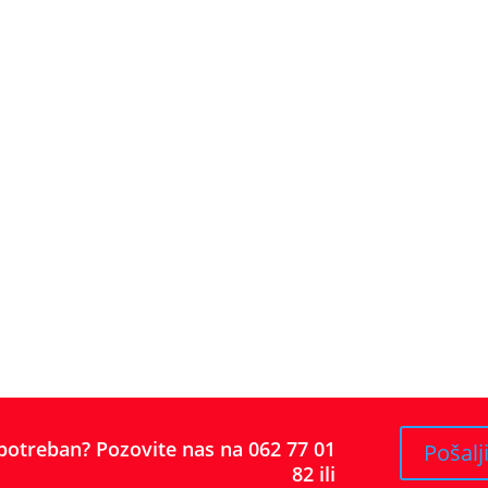
 potreban? Pozovite nas na 062 77 01
Pošalj
82 ili