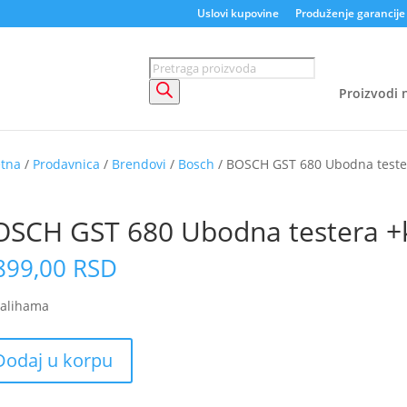
Uslovi kupovine
Produženje garancije
Products
search
Proizvodi n
etna
/
Prodavnica
/
Brendovi
/
Bosch
/ BOSCH GST 680 Ubodna teste
 ZA ONLINE PORUČIVANJE
OSCH GST 680 Ubodna testera +
899,00
RSD
zalihama
CH
Dodaj u korpu