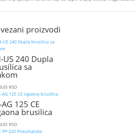
vezani proizvodi
-US 240 Dupla
usilica sa
akom
9,05
RSD
-AG 125 CE
aona brusilica
9,05
RSD