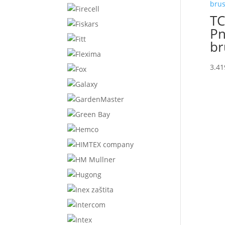
TC
Pn
br
3.41