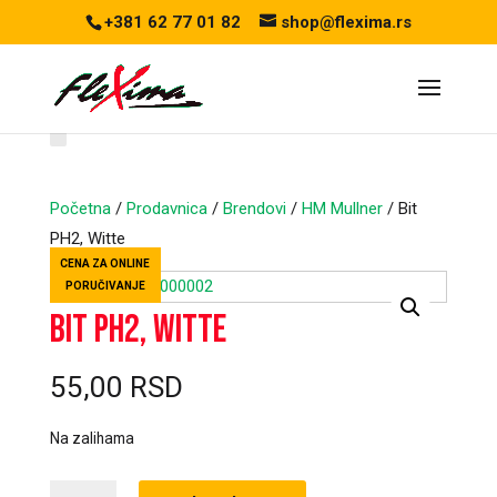
+381 62 77 01 82
shop@flexima.rs
Početna
/
Prodavnica
/
Brendovi
/
HM Mullner
/ Bit
PH2, Witte
CENA ZA ONLINE
PORUČIVANJE
Bit PH2, Witte
55,00
RSD
Na zalihama
Bit