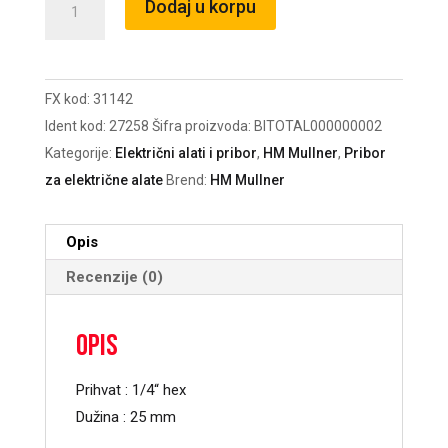
Dodaj u korpu
PH2,
Witte
količina
FX kod:
31142
Ident kod:
27258
Šifra proizvoda:
BITOTAL000000002
Kategorije:
Električni alati i pribor
,
HM Mullner
,
Pribor
za električne alate
Brend:
HM Mullner
Opis
Recenzije (0)
Opis
Prihvat : 1/4“ hex
Dužina : 25 mm